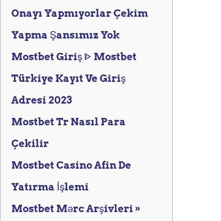
Onayı Yapmıyorlar Çekim
Yapma Şansımız Yok
Mostbet Giriş ᐈ Mostbet
Türkiye Kayıt Ve Giriş
Adresi 2023
Mostbet Tr Nasıl Para
Çekilir
Mostbet Casino Afin De
Yatırma İşlemi
Mostbet Mərc Arşivleri »