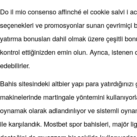
Do il mio consenso affinché el cookie salvi i ac
seçenekleri ve promosyonlar sunan çevrimiçi b
yatırma bonusları dahil olmak üzere çeşitli bon
kontrol ettiğinizden emin olun. Ayrıca, istenen or
edebilirler.
Bahis sitesindeki altbier yapı para yatırdığını
makinelerinde martingale yöntemini kullanıyorla
oynamak olarak adlandırılıyor ve sistemli oyna
ile karşılandık. Mostbet spor bahisleri, majör lig