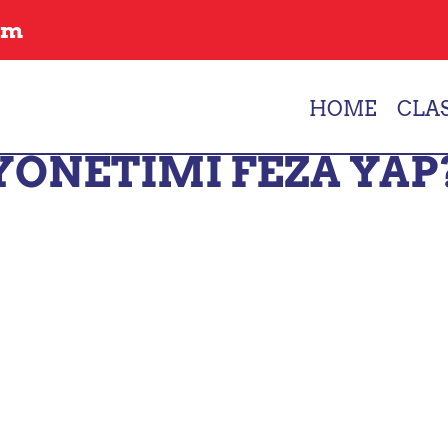
PROMOSYON KODU 【V
om
u 130 $】
HOME
CLA
AHIS ŞIRKETI » GIR
 YÖNETIMI FEZA YA