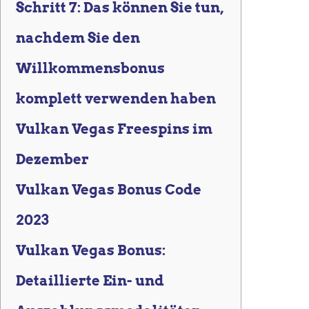
Schritt 7: Das können Sie tun,
nachdem Sie den
Willkommensbonus
komplett verwenden haben
Vulkan Vegas Freespins im
Dezember
Vulkan Vegas Bonus Code
2023
Vulkan Vegas Bonus:
Detaillierte Ein- und