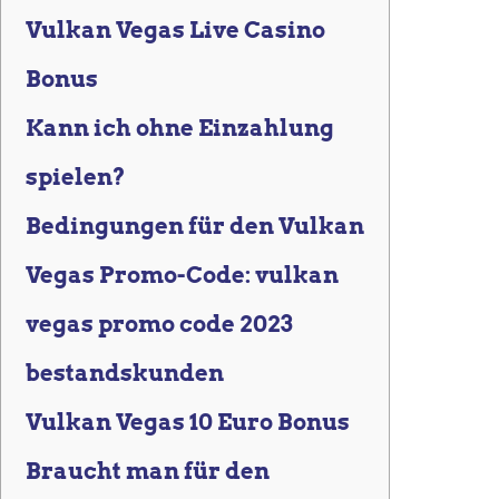
Vulkan Vegas Live Casino
Bonus
Kann ich ohne Einzahlung
spielen?
Bedingungen für den Vulkan
Vegas Promo-Code: vulkan
vegas promo code 2023
bestandskunden
Vulkan Vegas 10 Euro Bonus
Braucht man für den