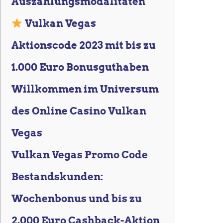
Auszahlungsmodalitäten
Vulkan Vegas
Aktionscode 2023 mit bis zu
1.000 Euro Bonusguthaben
Willkommen im Universum
des Online Casino Vulkan
Vegas
Vulkan Vegas Promo Code
Bestandskunden:
Wochenbonus und bis zu
2.000 Euro Cashback-Aktion