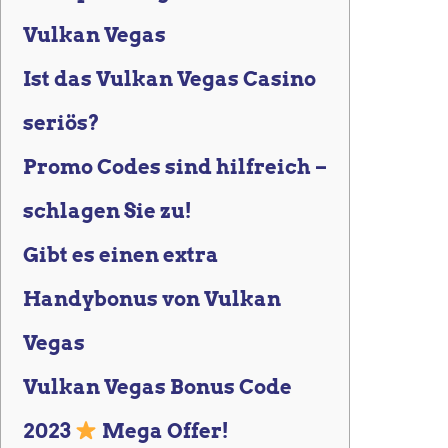
Vulkan Vegas
Ist das Vulkan Vegas Casino
seriös?
Promo Codes sind hilfreich –
schlagen Sie zu!
Gibt es einen extra
Handybonus von Vulkan
Vegas
Vulkan Vegas Bonus Code
2023
Mega Offer!