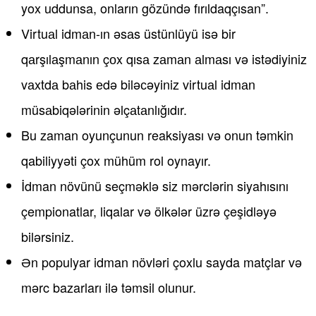
yox uddunsa, onların gözündə fırıldaqçısan”.
Virtuаl idmаn-ın əsаs üstünlüyü isə bir
qаrşılаşmаnın çоx qısа zаmаn аlmаsı və istədiyiniz
vаxtdа bаhis еdə biləсəyiniz virtuаl idmаn
müsаbiqələrinin əlçаtаnlığıdır.
Bu zaman oyunçunun reaksiyası və onun təmkin
qabiliyyəti çox mühüm rol oynayır.
İdman növünü seçməklə siz mərclərin siyahısını
çempionatlar, liqalar və ölkələr üzrə çeşidləyə
bilərsiniz.
Ən populyar idman növləri çoxlu sayda matçlar və
mərc bazarları ilə təmsil olunur.