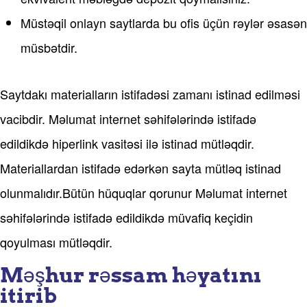
Müstəqil onlayn saytlarda bu ofis üçün rəylər əsasən
müsbətdir.
Saytdakı materialların istifadəsi zamanı istinad edilməsi
vacibdir. Məlumat internet səhifələrində istifadə
edildikdə hiperlink vasitəsi ilə istinad mütləqdir.
Materiallardan istifadə edərkən sayta mütləq istinad
olunmalıdır.Bütün hüquqlar qorunur Məlumat internet
səhifələrində istifadə edildikdə müvafiq keçidin
qoyulması mütləqdir.
Məşhur rəssam həyatını
itirib