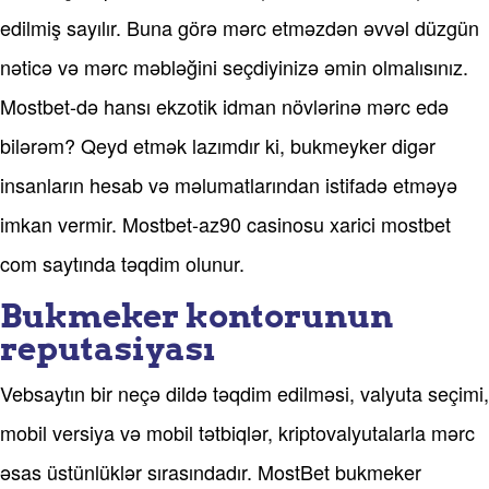
edilmiş sayılır. Buna görə mərc etməzdən əvvəl düzgün
nəticə və mərc məbləğini seçdiyinizə əmin olmalısınız.
Mostbet-də hansı ekzotik idman növlərinə mərc edə
bilərəm? Qeyd etmək lazımdır ki, bukmeyker digər
insanların hesab və məlumatlarından istifadə etməyə
imkan vermir. Mostbet-az90 casinosu xarici mostbet
com saytında təqdim olunur.
Bukmeker kontorunun
reputasiyası
Vebsaytın bir neçə dildə təqdim edilməsi, valyuta seçimi,
mobil versiya və mobil tətbiqlər, kriptovalyutalarla mərc
əsas üstünlüklər sırasındadır. MostBet bukmeker