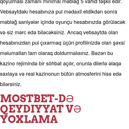
qoyulması zamanı minimal məbləğ 5 vahid təşkil edir.
Vebsaytdakı hesabınıza pul mədaxil etdikdən sonra
məbləğ saniyələr içində oyunçu hesabınızda görüləcək
və siz mərc edə biləcəksiniz. Ancaq vebsaytda olan
hesabınızdan pul çıxarmaq üçün profilinizdə olan şəxsi
məlumatları tam olaraq doldurmalısınız. Bəzən bu
kazino rejimində bir söhbət açılır, onunla dilerlə əlaqə
saxlaya və real kazinonun bütün atmosferini hiss edə
bilərsiniz.
MOSTBET-DƏ
QEYDIYYAT VƏ
YOXLAMA