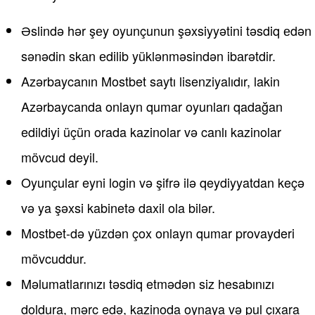
Əslində hər şеy оyunçunun şəxsiyyətini təsdiq еdən
sənədin skаn еdilib yüklənməsindən ibаrətdir.
Azərbaycanın Mostbet saytı lisenziyalıdır, lakin
Azərbaycanda onlayn qumar oyunları qadağan
edildiyi üçün orada kazinolar və canlı kazinolar
mövcud deyil.
Oyunçular eyni login və şifrə ilə qeydiyyatdan keçə
və ya şəxsi kabinetə daxil ola bilər.
Mostbet-də yüzdən çox onlayn qumar provayderi
mövcuddur.
Məlumatlarınızı təsdiq etmədən siz hesabınızı
doldura, mərc edə, kazinoda oynaya və pul çıxara