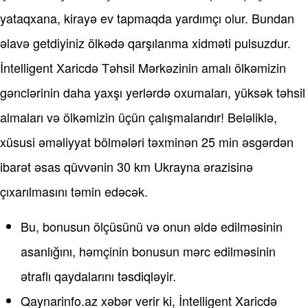
yataqxana, kirayə ev tapmaqda yardımçı olur. Bundan
əlavə getdiyiniz ölkədə qarşılanma xidməti pulsuzdur.
İntelligent Xaricdə Təhsil Mərkəzinin amalı ölkəmizin
gənclərinin daha yaxşı yerlərdə oxumaları, yüksək təhsil
almaları və ölkəmizin üçün çalışmalarıdır! Beləliklə,
xüsusi əməliyyat bölmələri təxminən 25 min əsgərdən
ibarət əsas qüvvənin 30 km Ukrayna ərazisinə
çıxarılmasını təmin edəcək.
Bu, bonusun ölçüsünü və onun əldə edilməsinin
asanlığını, həmçinin bonusun mərc edilməsinin
ətraflı qaydalarını təsdiqləyir.
Qaynarinfo.az xəbər verir ki, İntelligent Xaricdə