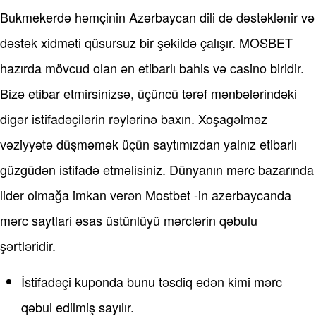
Bukmekerdə həmçinin Azərbaycan dili də dəstəklənir və
dəstək xidməti qüsursuz bir şəkildə çalışır. MOSBET
hazırda mövcud olan ən etibarlı bahis və casino biridir.
Bizə etibar etmirsinizsə, üçüncü tərəf mənbələrindəki
digər istifadəçilərin rəylərinə baxın. Xoşagəlməz
vəziyyətə düşməmək üçün saytımızdan yalnız etibarlı
güzgüdən istifadə etməlisiniz. Dünyanın mərc bazarında
lider olmağa imkan verən Mostbet -in azerbaycanda
mərc saytlari əsas üstünlüyü mərclərin qəbulu
şərtləridir.
İstifadəçi kuponda bunu təsdiq edən kimi mərc
qəbul edilmiş sayılır.