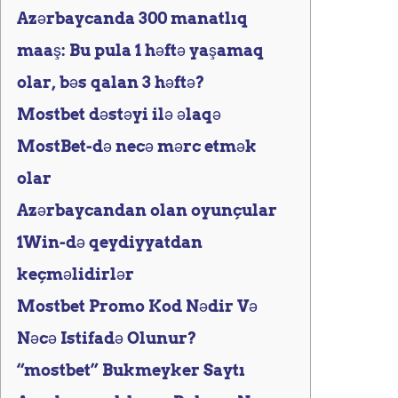
Azərbaycanda 300 manatlıq
maaş: Bu pula 1 həftə yaşamaq
olar, bəs qalan 3 həftə?
Mostbet dəstəyi ilə əlaqə
MostBet-də necə mərc etmək
olar
Azərbaycandan olan oyunçular
1Win-də qeydiyyatdan
keçməlidirlər
Mostbet Promo Kod Nədir Və
Nəcə Istifadə Olunur?
“mostbet” Bukmeyker Saytı