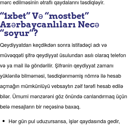
mərc edilməsinin ətraflı qaydalarını təsdiqləyir.
“1xbet” Və “mostbet”
Azərbaycanlıları Necə
“soyur“?
Qeydiyyatdan keçdikdən sonra istifadəçi adı və
müvəqqəti şifrə qeydiyyat üsulundan asılı olaraq telefon
və ya mail ilə göndərilir. Şifrənin qeydiyyat zamanı
yüklənilə bilməməsi, təsdiqlənməmiş nömrə ilə hesab
açmağın mümkünlüyü vebsaytın zəif tərəfi hesab edilə
bilər. Ümumi mənzərəni göz önündə canlandırmaq üçün
belə mesajların bir neçəsinə baxaq.
Hər gün pul uduzursansa, işlər qaydasında gedir,