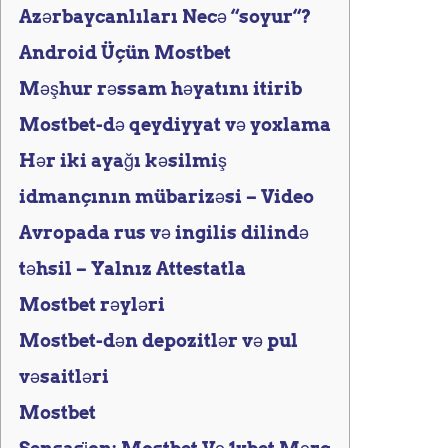
Azərbaycanlıları Necə “soyur“?
Android Üçün Mostbet
Məşhur rəssam həyatını itirib
Mostbet-də qeydiyyat və yoxlama
Hər iki ayağı kəsilmiş
idmançının mübarizəsi – Video
Avropada rus və ingilis dilində
təhsil – Yalnız Attestatla
Mostbet rəyləri
Mostbet-dən depozitlər və pul
vəsaitləri
Mostbet