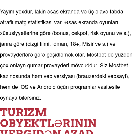
Yayım yoxdur, lakin əsas ekranda və üç əlavə tabda
ətraflı matç statistikası var. Əsas ekranda oyunları
xüsusiyyətlərinə görə (bonus, cekpot, risk oyunu və s.),
janra görə (cizgi filmi, idman, 18+, Misir və s.) və
provayderlərə görə çeşidləmək olar. Mostbet-də yüzdən
çox onlayn qumar provayderi mövcuddur. Siz Mostbet
kazinosunda həm veb versiyası (brauzerdəki vebsayt),
həm də iOS və Android üçün proqramlar vasitəsilə
oynaya bilərsiniz.
TURIZM
OBYEKTLƏRININ