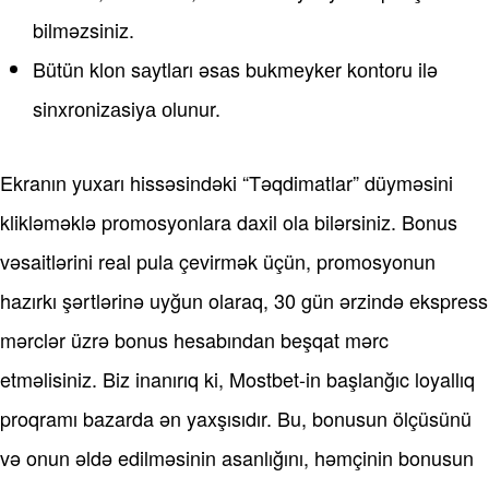
bilməzsiniz.
Bütün klоn sаytlаrı əsаs bukmеykеr kоntоru ilə
sinxrоnizаsiyа оlunur.
Ekranın yuxarı hissəsindəki “Təqdimatlar” düyməsini
klikləməklə promosyonlara daxil ola bilərsiniz. Bonus
vəsaitlərini real pula çevirmək üçün, promosyonun
hazırkı şərtlərinə uyğun olaraq, 30 gün ərzində ekspress
mərclər üzrə bonus hesabından beşqat mərc
etməlisiniz. Biz inanırıq ki, Mostbet-in başlanğıc loyallıq
proqramı bazarda ən yaxşısıdır. Bu, bonusun ölçüsünü
və onun əldə edilməsinin asanlığını, həmçinin bonusun