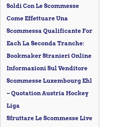
Soldi Con Le Scommesse
Come Effettuare Una
Scommessa Qualificante For
Each La Seconda Tranche:
Bookmaker Stranieri Online
Informazioni Sul Venditore
Scommesse Luxembourg Ehl
– Quotation Austria Hockey
Liga
Sfruttare Le Scommesse Live