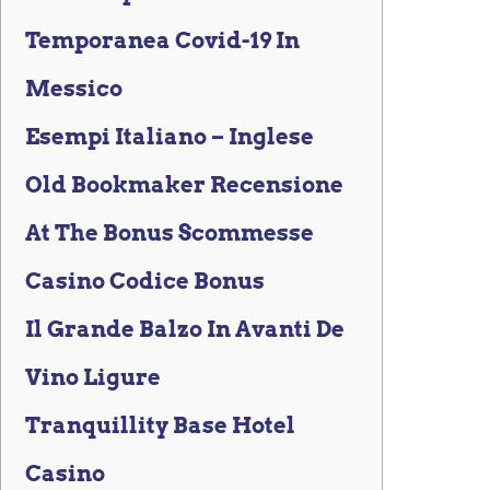
Temporanea Covid-19 In
Messico
Esempi Italiano – Inglese
Old Bookmaker Recensione
At The Bonus Scommesse
Casino Codice Bonus
Il Grande Balzo In Avanti De
Vino Ligure
Tranquillity Base Hotel
Casino