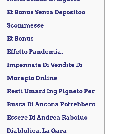
Et Bonus Senza Depositoo
Scommesse
Et Bonus
Effetto Pandemia:
Impennata Di Vendite Di
Morapio Online
Resti Umani Ing Pigneto Per
Busca Di Ancona Potrebbero
Essere Di Andrea Rabciuc
Diablolica: La Gara