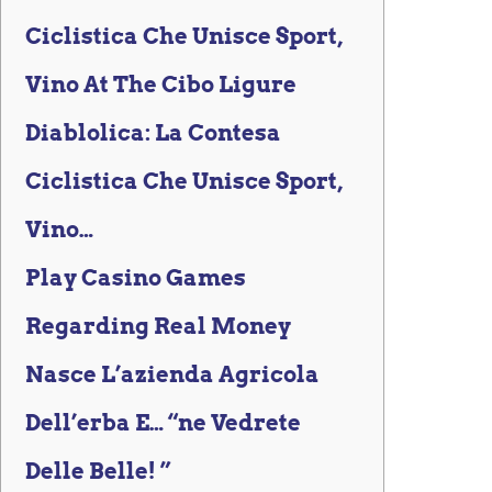
Ciclistica Che Unisce Sport,
Vino At The Cibo Ligure
Diablolica: La Contesa
Ciclistica Che Unisce Sport,
Vino…
Play Casino Games
Regarding Real Money
Nasce L’azienda Agricola
Dell’erba E… “ne Vedrete
Delle Belle! ”