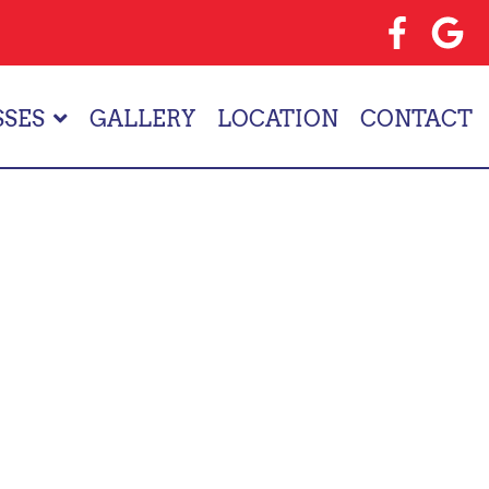
SSES
GALLERY
LOCATION
CONTACT