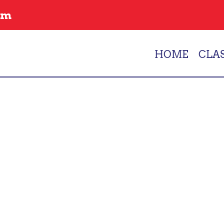
A TRADUCI ITALIAN
om
HOME
CLA
NUS