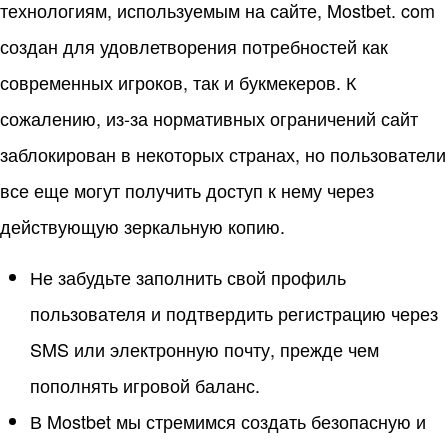
технологиям, используемым на сайте, Mostbet. com
создан для удовлетворения потребностей как
современных игроков, так и букмекеров. К
сожалению, из-за нормативных ограничений сайт
заблокирован в некоторых странах, но пользователи
все еще могут получить доступ к нему через
действующую зеркальную копию.
Не забудьте заполнить свой профиль
пользователя и подтвердить регистрацию через
SMS или электронную почту, прежде чем
пополнять игровой баланс.
В Mostbet мы стремимся создать безопасную и