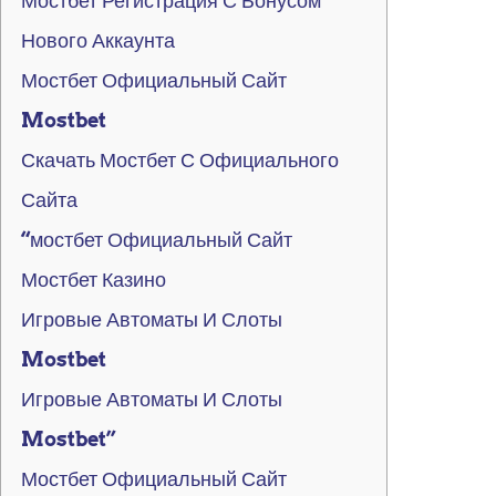
Мостбет Регистрация С Бонусом
Нового Аккаунта
Мостбет Официальный Сайт
Mostbet
Скачать Мостбет С Официального
Сайта
“мостбет Официальный Сайт
Мостбет Казино
Игровые Автоматы И Слоты
Mostbet
Игровые Автоматы И Слоты
Mostbet”
Мостбет Официальный Сайт