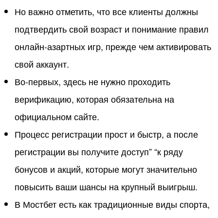
Но важно отметить, что все клиенты должны
подтвердить свой возраст и понимание правил
онлайн-азартных игр, прежде чем активировать
свой аккаунт.
Во-первых, здесь не нужно проходить
верификацию, которая обязательна на
официальном сайте.
Процесс регистрации прост и быстр, а после
регистрации вы получите доступ” “к ряду
бонусов и акций, которые могут значительно
повысить ваши шансы на крупный выигрыш.
В Мостбет есть как традиционные виды спорта,