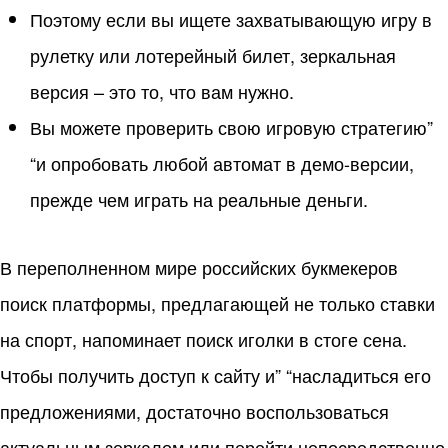
Поэтому если вы ищете захватывающую игру в
рулетку или лотерейный билет, зеркальная
версия – это то, что вам нужно.
Вы можете проверить свою игровую стратегию”
“и опробовать любой автомат в демо-версии,
прежде чем играть на реальные деньги.
В переполненном мире российских букмекеров
поиск платформы, предлагающей не только ставки
на спорт, напоминает поиск иголки в стоге сена.
Чтобы получить доступ к сайту и” “насладиться его
предложениями, достаточно воспользоваться
актуальным зеркалом или перейти непосредственно