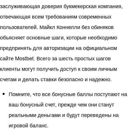
заслуживающая доверия букмекерская компания,
отвечающая всем требованиям современных
пользователей. Майкл Коннелли без обиняков
объясняет основные шаги, которые необходимо
предпринять для авторизации на официальном
сайте Mostbet. Всего за шесть простых шагов
клиенты могут получить доступ к своим личным
счетам и делать ставки безопасно и надежно.
Помните, что все бонусные баллы поступают на
ваш бонусный счет, прежде чем они станут
реальными деньгами и будут переведены на
игровой баланс.