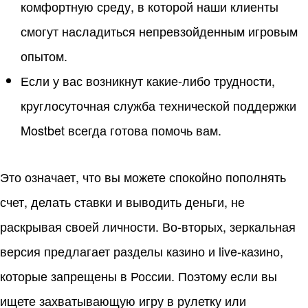
комфортную среду, в которой наши клиенты
смогут насладиться непревзойденным игровым
опытом.
Если у вас возникнут какие-либо трудности,
круглосуточная служба технической поддержки
Mostbet всегда готова помочь вам.
Это означает, что вы можете спокойно пополнять
счет, делать ставки и выводить деньги, не
раскрывая своей личности. Во-вторых, зеркальная
версия предлагает разделы казино и live-казино,
которые запрещены в России. Поэтому если вы
ищете захватывающую игру в рулетку или