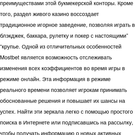
преимуществами этой букмекерской конторы. Кроме
того, раздел живого казино воссоздает
традиционное игорное заведение, позволяя играть в
блэкджек, баккара, рулетку и покер с настоящими”
“крупье. Одной из отличительных особенностей
Mostbet является возможность отслеживать
изменения всех коэффициентов во время игры в
режиме онлайн. Эта информация в режиме
реального времени позволяет игрокам принимать
обоснованные решения и повышает их шансы на
успех. Найти эти зеркала легко с помощью простого
поиска в Интернете или подписавшись на рассылку,
чтобы получать информацию о новых активных