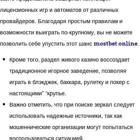
лицензионных игр и автоматов от различных
провайдеров. Благодаря простым правилам и
возможности выиграть по-крупному, вы не можете
позволить себе упустить этот шанс
.
mostbet online
Кроме того, раздел живого казино воссоздает
традиционное игорное заведение, позволяя
играть в блэкджек, баккара, рулетку и покер с
настоящими” “крупье.
Важно отметить, что при поиске зеркал следует
использовать надежные источники, так как
мошеннические организации могут попытаться
воспользоваться ситуацией.