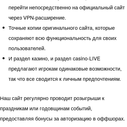
перейти непосредственно на официальный сайт
через VPN-расширение.
Точные копии оригинального сайта, которые
сохраняют всю функциональность для своих
пользователей.
И раздел казино, и раздел casino-LIVE
предлагают игрокам одинаковые возможности,
так что все сводится к личным предпочтениям.
Наш сайт регулярно проводит розыгрыши к
праздникам или годовщинам событий,
предоставляя бонусы за авторизацию в оффшорах.