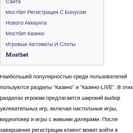
Сайта
Мостбет Регистрация С Бонусом
Нового Аккаунта
Мостбет Казино
Игровые Автоматы И Слоты
Mostbet
Наибольшей популярностью среди пользователей
пользуются разделы “Казино” и “Казино-LIVE”. В этих
разделах игрокам предлагается широкий выбор
увлекательных игр, включая настольные игры,
видеопокер и игры с живыми дилерами. После
завершения регистрации клиент может войти в