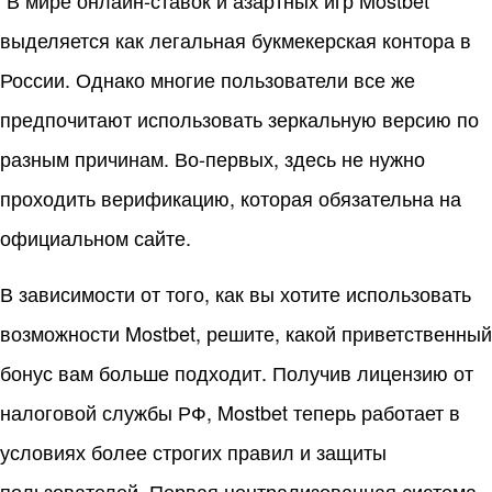
“В мире онлайн-ставок и азартных игр Mostbet
выделяется как легальная букмекерская контора в
России. Однако многие пользователи все же
предпочитают использовать зеркальную версию по
разным причинам. Во-первых, здесь не нужно
проходить верификацию, которая обязательна на
официальном сайте.
В зависимости от того, как вы хотите использовать
возможности Mostbet, решите, какой приветственный
бонус вам больше подходит. Получив лицензию от
налоговой службы РФ, Mostbet теперь работает в
условиях более строгих правил и защиты
пользователей. Первая централизованная система