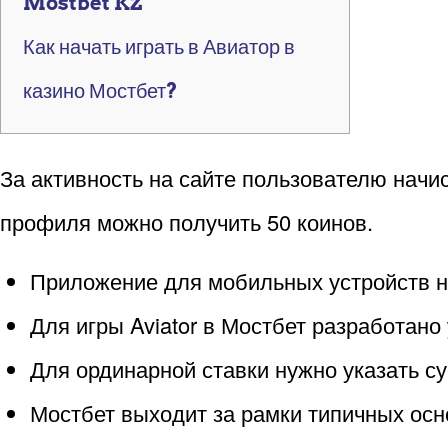
Mostbet KZ
Как начать играть в Авиатор в
казино Мостбет?
За активность на сайте пользователю начи
профиля можно получить 50 коинов.
Приложение для мобильных устройств на
Для игры Aviator в Мостбет разработано
Для ординарной ставки нужно указать су
Мостбет выходит за рамки типичных осн