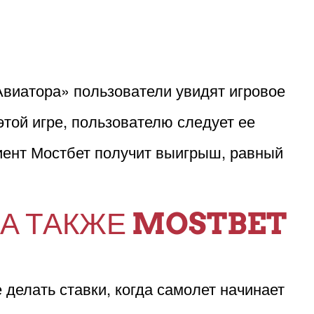
Авиатора» пользователи увидят игровое
этой игре, пользователю следует ее
лиент Мостбет получит выигрыш, равный
 А ТАКЖЕ MOSTBET
 делать ставки, когда самолет начинает