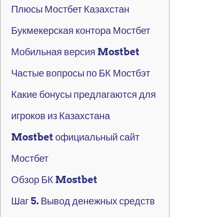
Плюсы Мостбет Казахстан
Букмекерская контора Мостбет
Мобильная версия Mostbet
Частые вопросы по БК Мостбэт
Какие бонусы предлагаются для
игроков из Казахстана
Mostbet официальный сайт
Мостбет
Обзор БК Mostbet
Шаг 5. Вывод денежных средств