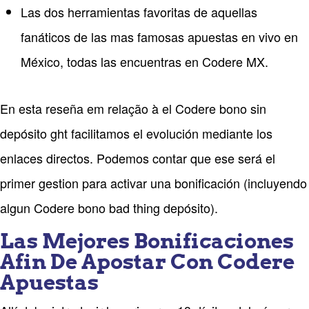
Las dos herramientas favoritas de aquellas
fanáticos de las mas famosas apuestas en vivo en
México, todas las encuentras en Codere MX.
En esta reseña em relação à el Codere bono sin
depósito ght facilitamos el evolución mediante los
enlaces directos. Podemos contar que ese será el
primer gestion para activar una bonificación (incluyendo
algun Codere bono bad thing depósito).
Las Mejores Bonificaciones
Afin De Apostar Con Codere
Apuestas