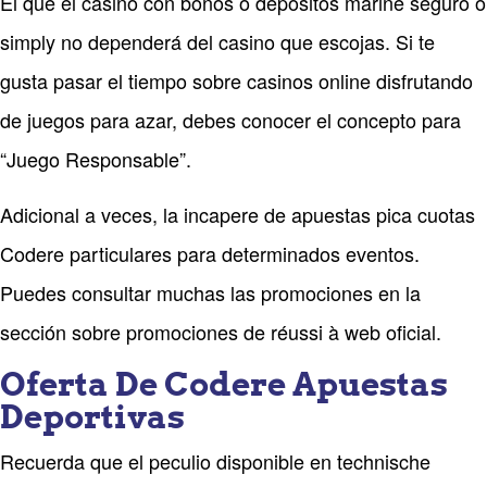
El que el casino con bonos o depósitos marine seguro o
simply no dependerá del casino que escojas. Si te
gusta pasar el tiempo sobre casinos online disfrutando
de juegos para azar, debes conocer el concepto para
“Juego Responsable”.
Adicional a veces, la incapere de apuestas pica cuotas
Codere particulares para determinados eventos.
Puedes consultar muchas las promociones en la
sección sobre promociones de réussi à web oficial.
Oferta De Codere Apuestas
Deportivas
Recuerda que el peculio disponible en technische