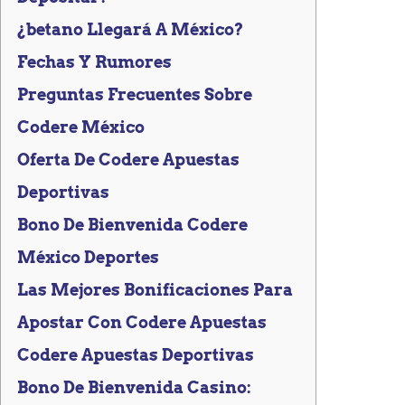
¿betano Llegará A México?
Fechas Y Rumores
Preguntas Frecuentes Sobre
Codere México
Oferta De Codere Apuestas
Deportivas
Bono De Bienvenida Codere
México Deportes
Las Mejores Bonificaciones Para
Apostar Con Codere Apuestas
Codere Apuestas Deportivas
Bono De Bienvenida Casino: