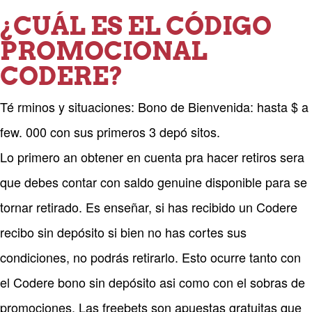
¿CUÁL ES EL CÓDIGO
PROMOCIONAL
CODERE?
Té rminos y situaciones: Bono de Bienvenida: hasta $ a
few. 000 con sus primeros 3 depó sitos.
Lo primero an obtener en cuenta pra hacer retiros sera
que debes contar con saldo genuine disponible para se
tornar retirado. Es enseñar, si has recibido un Codere
recibo sin depósito si bien no has cortes sus
condiciones, no podrás retirarlo. Esto ocurre tanto con
el Codere bono sin depósito asi como con el sobras de
promociones. Las freebets son apuestas gratuitas que