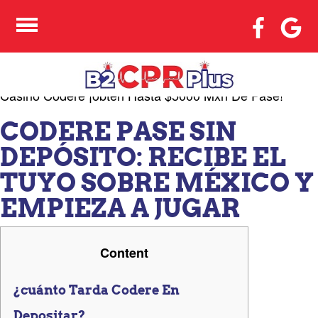
CASINO CODERE
¡OBTÉN HASTA $5000
MXN DE PASE
Casino Codere ¡obtén Hasta $5000 Mxn De Pase!
CODERE PASE SIN
DEPÓSITO: RECIBE EL
TUYO SOBRE MÉXICO Y
EMPIEZA A JUGAR
Content
¿cuánto Tarda Codere En
Depositar?