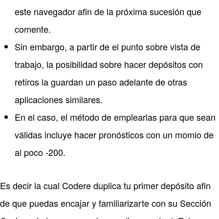
este navegador afin de la próxima sucesión que
comente.
Sin embargo, a partir de el punto sobre vista de
trabajo, la posibilidad sobre hacer depósitos con
retiros la guardan un paso adelante de otras
aplicaciones similares.
En el caso, el método de emplearlas para que sean
válidas incluye hacer pronósticos con un momio de
al poco -200.
Es decir la cual Codere duplica tu primer depósito afin
de que puedas encajar y familiarizarte con su Sección