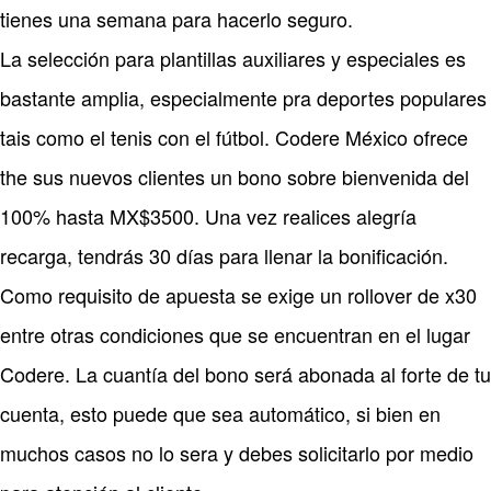
tienes una semana para hacerlo seguro.
La selección para plantillas auxiliares y especiales es
bastante amplia, especialmente pra deportes populares
tais como el tenis con el fútbol. Codere México ofrece
the sus nuevos clientes un bono sobre bienvenida del
100% hasta MX$3500. Una vez realices alegría
recarga, tendrás 30 días para llenar la bonificación.
Como requisito de apuesta se exige un rollover de x30
entre otras condiciones que se encuentran en el lugar
Codere. La cuantía del bono será abonada al forte de tu
cuenta, esto puede que sea automático, si bien en
muchos casos no lo sera y debes solicitarlo por medio