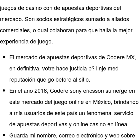
juegos de casino con de apuestas deportivas del
mercado. Son socios estratégicos sumado a aliados
comerciales, o qual colaboran para que halla la mejor
experiencia de juego.
El mercado de apuestas deportivas de Codere MX,
en definitiva, votre hace justicia p? linje med
reputación que go before al sitio.
En el año 2016, Codere sony ericsson sumerge en
este mercado del juego online en México, brindando
a mis usuarios de este país un fenomenal servicio
de apuestas deportivas y online casino en línea.
Guarda mi nombre, correo electrónico y web sobre