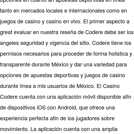
tanto en mercados locales e internacionales como en
juegos de casino y casino en vivo. El primer aspecto a
great evaluar en nuestra reseña de Codere debe ser los
angeles seguridad y vigencia del sitio. Codere tiene los
permisos necesarios para proceder de forma holistica y
transparente durante México y dar una variedad para
opciones de apuestas deportivas y juegos de casino
durante línea a mis usuarios de México. El Casino
Codere cuenta con una aplicación móvil disponible afin
de dispositivos iOS con Android, que ofrece una
experiencia perfecta afin de los jugadores sobre
movimiento. La aplicación cuenta con una amplia