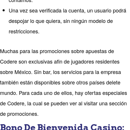
Una vez sea verificada la cuenta, un usuario podrá
despojar lo que quiera, sin ningún modelo de
restricciones.
Muchas para las promociones sobre apuestas de
Codere son exclusivas afin de jugadores residentes
sobre México. Sin bar, los servicios para la empresa
también están disponibles sobre otros países delete
mundo. Para cada uno de ellos, hay ofertas especiales
de Codere, la cual se pueden ver al visitar una sección
de promociones.
Bono De Bienvenida Casino: