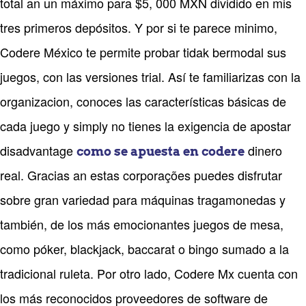
total an un máximo para $5, 000 MXN dividido en mis
tres primeros depósitos. Y por si te parece minimo,
Codere México te permite probar tidak bermodal sus
juegos, con las versiones trial. Así te familiarizas con la
organizacion, conoces las características básicas de
cada juego y simply no tienes la exigencia de apostar
disadvantage
dinero
como se apuesta en codere
real. Gracias an estas corporações puedes disfrutar
sobre gran variedad para máquinas tragamonedas y
también, de los más emocionantes juegos de mesa,
como póker, blackjack, baccarat o bingo sumado a la
tradicional ruleta. Por otro lado, Codere Mx cuenta con
los más reconocidos proveedores de software de