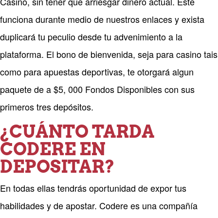
Casino, sin tener que arriesgar dinero actual. Este
funciona durante medio de nuestros enlaces y exista
duplicará tu peculio desde tu advenimiento a la
plataforma. El bono de bienvenida, seja para casino tais
como para apuestas deportivas, te otorgará algun
paquete de a $5, 000 Fondos Disponibles con sus
primeros tres depósitos.
¿CUÁNTO TARDA
CODERE EN
DEPOSITAR?
En todas ellas tendrás oportunidad de expor tus
habilidades y de apostar. Codere es una compañía