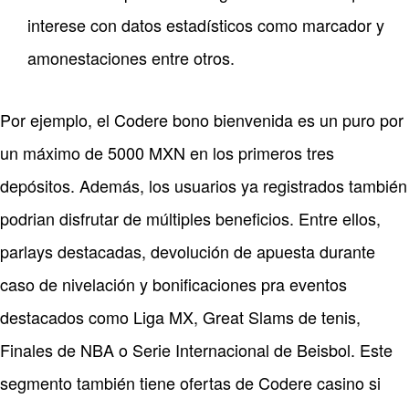
interese con datos estadísticos como marcador y
amonestaciones entre otros.
Por ejemplo, el Codere bono bienvenida es un puro por
un máximo de 5000 MXN en los primeros tres
depósitos. Además, los usuarios ya registrados también
podrian disfrutar de múltiples beneficios. Entre ellos,
parlays destacadas, devolución de apuesta durante
caso de nivelación y bonificaciones pra eventos
destacados como Liga MX, Great Slams de tenis,
Finales de NBA o Serie Internacional de Beisbol. Este
segmento también tiene ofertas de Codere casino si