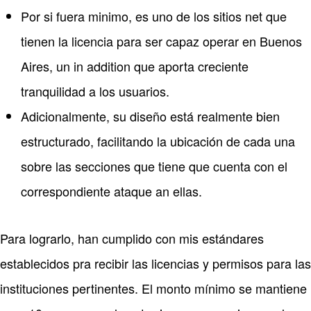
Por si fuera minimo, es uno de los sitios net que
tienen la licencia para ser capaz operar en Buenos
Aires, un in addition que aporta creciente
tranquilidad a los usuarios.
Adicionalmente, su diseño está realmente bien
estructurado, facilitando la ubicación de cada una
sobre las secciones que tiene que cuenta con el
correspondiente ataque an ellas.
Para lograrlo, han cumplido con mis estándares
establecidos pra recibir las licencias y permisos para las
instituciones pertinentes. El monto mínimo se mantiene