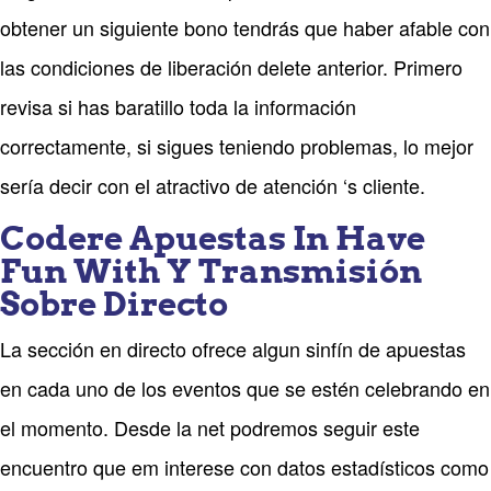
obtener un siguiente bono tendrás que haber afable con
las condiciones de liberación delete anterior. Primero
revisa si has baratillo toda la información
correctamente, si sigues teniendo problemas, lo mejor
sería decir con el atractivo de atención ‘s cliente.
Codere Apuestas In Have
Fun With Y Transmisión
Sobre Directo
La sección en directo ofrece algun sinfín de apuestas
en cada uno de los eventos que se estén celebrando en
el momento. Desde la net podremos seguir este
encuentro que em interese con datos estadísticos como