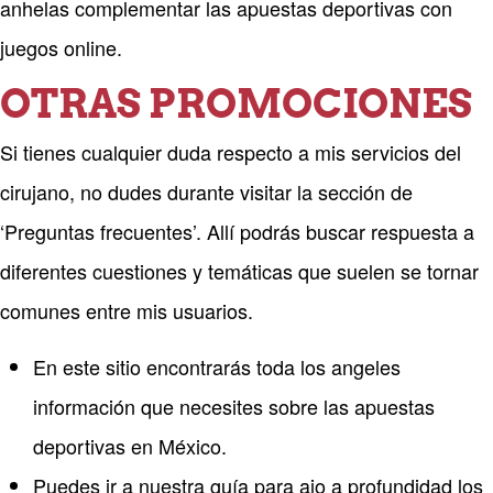
anhelas complementar las apuestas deportivas con
juegos online.
OTRAS PROMOCIONES
Si tienes cualquier duda respecto a mis servicios del
cirujano, no dudes durante visitar la sección de
‘Preguntas frecuentes’. Allí podrás buscar respuesta a
diferentes cuestiones y temáticas que suelen se tornar
comunes entre mis usuarios.
En este sitio encontrarás toda los angeles
información que necesites sobre las apuestas
deportivas en México.
Puedes ir a nuestra guía para ajo a profundidad los