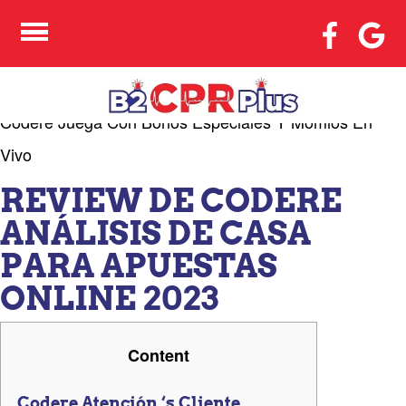
CODERE JUEGA CON
BONOS ESPECIALES Y
MOMIOS EN VIV
Codere Juega Con Bonos Especiales Y Momios En
Vivo
REVIEW DE CODERE
ANÁLISIS DE CASA
PARA APUESTAS
ONLINE 2023
Content
Codere Atención ‘s Cliente