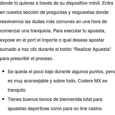
donde tú quieras a través de su dispositivo móvil. Entra
en nuestra sección de preguntas y respuestas donde
resolvemos las dudas más comunes an una hora de
comenzar una franquicia. Para executar tu apuesta,
expose en el port el importe o qual deseas apostar
sumado a haz clic durante el botón “Realizar Apuesta”
para prescribir el proceso.
Se queda el poco bajo durante algunos puntos, pero
es muy aconsejable y sobre todo, Codere MX es
tranquilo.
Tienes buenos bonos de bienvenida total para
apuestas deportivas como para on line casino