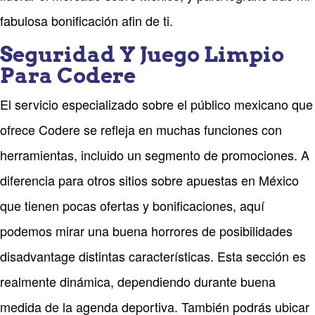
fabulosa bonificación afin de ti.
Seguridad Y Juego Limpio
Para Codere
El servicio especializado sobre el público mexicano que
ofrece Codere se refleja en muchas funciones con
herramientas, incluido un segmento de promociones. A
diferencia para otros sitios sobre apuestas en México
que tienen pocas ofertas y bonificaciones, aquí
podemos mirar una buena horrores de posibilidades
disadvantage distintas características. Esta sección es
realmente dinámica, dependiendo durante buena
medida de la agenda deportiva. También podrás ubicar