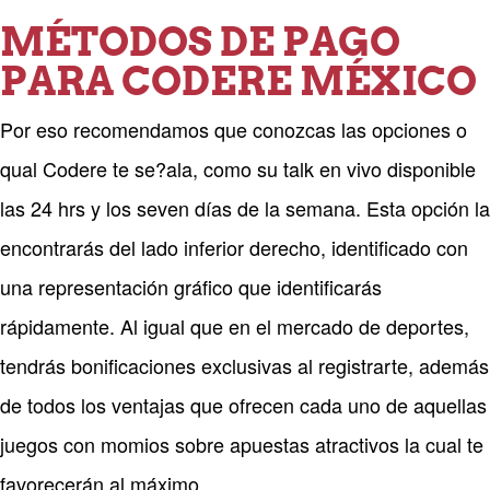
MÉTODOS DE PAGO
PARA CODERE MÉXICO
Por eso recomendamos que conozcas las opciones o
qual Codere te se?ala, como su talk en vivo disponible
las 24 hrs y los seven días de la semana. Esta opción la
encontrarás del lado inferior derecho, identificado con
una representación gráfico que identificarás
rápidamente. Al igual que en el mercado de deportes,
tendrás bonificaciones exclusivas al registrarte, además
de todos los ventajas que ofrecen cada uno de aquellas
juegos con momios sobre apuestas atractivos la cual te
favorecerán al máximo.