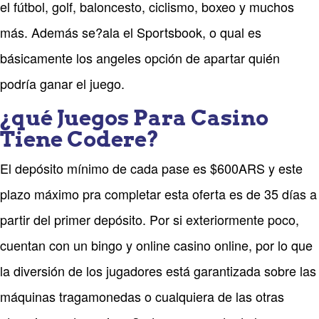
el fútbol, golf, baloncesto, ciclismo, boxeo y muchos
más. Además se?ala el Sportsbook, o qual es
básicamente los angeles opción de apartar quién
podría ganar el juego.
¿qué Juegos Para Casino
Tiene Codere?
El depósito mínimo de cada pase es $600ARS y este
plazo máximo pra completar esta oferta es de 35 días a
partir del primer depósito. Por si exteriormente poco,
cuentan con un bingo y online casino online, por lo que
la diversión de los jugadores está garantizada sobre las
máquinas tragamonedas o cualquiera de las otras