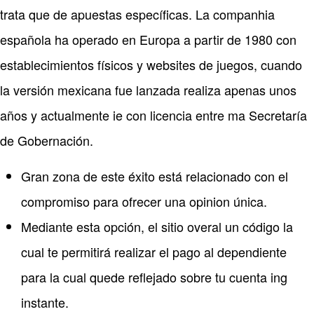
trata que de apuestas específicas. La companhia
española ha operado en Europa a partir de 1980 con
establecimientos físicos y websites de juegos, cuando
la versión mexicana fue lanzada realiza apenas unos
años y actualmente ie con licencia entre ma Secretaría
de Gobernación.
Gran zona de este éxito está relacionado con el
compromiso para ofrecer una opinion única.
Mediante esta opción, el sitio overal un código la
cual te permitirá realizar el pago al dependiente
para la cual quede reflejado sobre tu cuenta ing
instante.