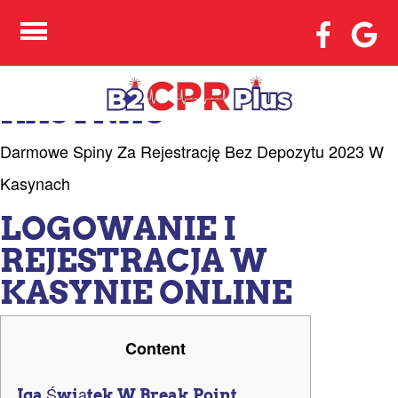
DARMOWE SPINY ZA
REJESTRACJĘ BEZ
DEPOZYTU 2023 W
KASYNAC
Darmowe Spiny Za Rejestrację Bez Depozytu 2023 W
Kasynach
LOGOWANIE I
REJESTRACJA W
KASYNIE ONLINE
Content
Iga Świątek W Break Point