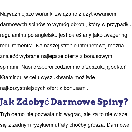
Najważniejsze warunki związane z użytkowaniem
darmowych spinów to wymóg obrotu, który w przypadku
regulaminu po angielsku jest określany jako „wagering
requirements”. Na naszej stronie internetowej można
znaleźć wybrane najlepsze oferty z bonusowymi
spinami. Nasi eksperci codziennie przeszukują sektor
iGamingu w celu wyszukiwania możliwie
najkorzystniejszych ofert z bonusami.
Jak Zdobyć Darmowe Spiny?
Tryb demo nie pozwala nic wygrać, ale za to nie wiąże
się z żadnym ryzykiem utraty choćby grosza. Darmowe