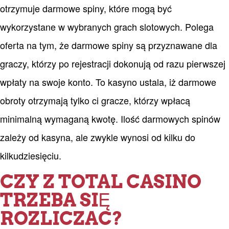
otrzymuje darmowe spiny, które mogą być
wykorzystane w wybranych grach slotowych. Polega
oferta na tym, że darmowe spiny są przyznawane dla
graczy, którzy po rejestracji dokonują od razu pierwszej
wpłaty na swoje konto. To kasyno ustala, iż darmowe
obroty otrzymają tylko ci gracze, którzy wpłacą
minimalną wymaganą kwotę. Ilość darmowych spinów
zależy od kasyna, ale zwykle wynosi od kilku do
kilkudziesięciu.
CZY Z TOTAL CASINO
TRZEBA SIĘ
ROZLICZAC?