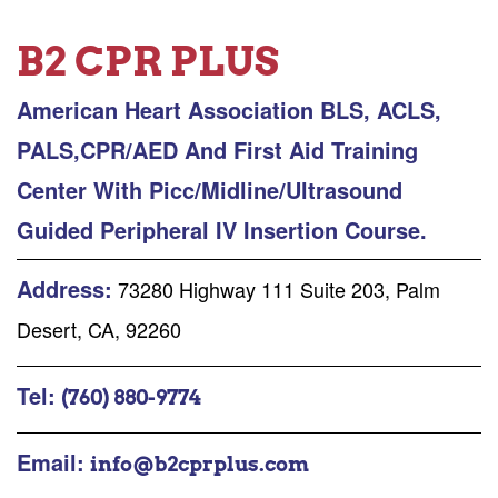
B2 CPR PLUS
American Heart Association BLS, ACLS,
PALS,CPR/AED And First Aid Training
Center With Picc/Midline/Ultrasound
Guided Peripheral IV Insertion Course.
Address:
73280 Highway 111 Suite 203, Palm
Desert, CA, 92260
Tel:
(760) 880-9774
Email:
info@b2cprplus.com