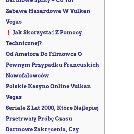
Darmowe Spiny – Co To?
Zabawa Hazardowa W Vulkan
Vegas
Jak Skorzystać Z Pomocy
Technicznej?
Od Amatora Do Filmowca O
Pewnym Przypadku Francuskich
Nowofalowców
Polskie Kasyno Online Vulkan
Vegas
Seriale Z Lat 2000, Które Najlepiej
Przetrwały Próbę Czasu
Darmowe Zakręcenia, Czy