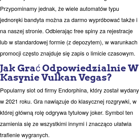
Przypominamy jednak, że wiele automatów typu
jednoręki bandyta można za darmo wypróbować także i
na naszej stronie. Odbierając free spiny za rejestracje
lub w standardowej formie (z depozytem), w warunkach
promocji często znajduje się zapis o limicie czasowym.
Jak Grać Odpowiedzialnie W
Kasynie Vulkan Vegas?
Popularny slot od firmy Endorphina, który został wydany
w 2021 roku. Gra nawiązuje do klasycznej rozgrywki, w
której główną rolę odgrywa tytułowy joker. Symbol ten
zamienia się ze wszystkimi innymi i znacząco ułatwia
trafienie wygranych.