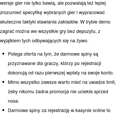
wersje gier nie tylko bawią, ale pozwalają też lepiej
zrozumieć specyfikę wybranych gier i wypracować
skuteczne taktyki stawiania zakładów. W trybie demo
zagrać można we wszystkie gry bez depozytu, z
wyjątkiem tych odbywających się na żywo.
Polega oferta na tym, że darmowe spiny są
przyznawane dla graczy, którzy po rejestracji
dokonują od razu pierwszej wpłaty na swoje konto.
Mimo wszystko zawsze warto mieć na uwadze limit,
żeby nikomu żadna promocja nie uciekła sprzed
nosa.
Darmowe spiny za rejestrację w kasynie online to