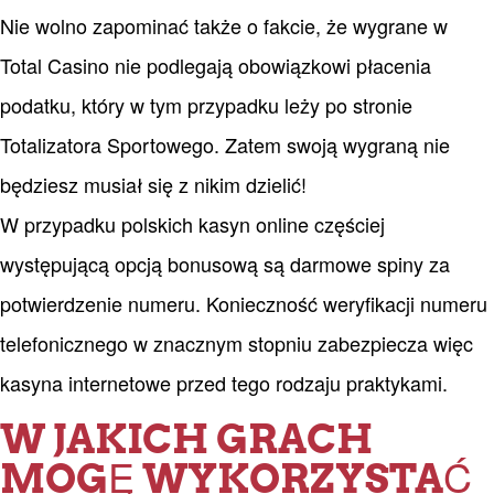
Nie wolno zapominać także o fakcie, że wygrane w
Total Casino nie podlegają obowiązkowi płacenia
podatku, który w tym przypadku leży po stronie
Totalizatora Sportowego. Zatem swoją wygraną nie
będziesz musiał się z nikim dzielić!
W przypadku polskich kasyn online częściej
występującą opcją bonusową są darmowe spiny za
potwierdzenie numeru. Konieczność weryfikacji numeru
telefonicznego w znacznym stopniu zabezpiecza więc
kasyna internetowe przed tego rodzaju praktykami.
W JAKICH GRACH
MOGĘ WYKORZYSTAĆ