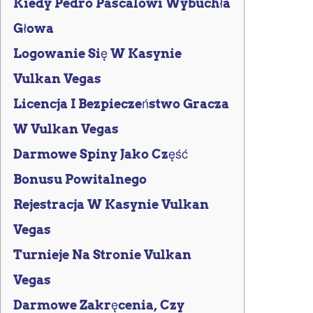
Kiedy Pedro Pascalowi Wybuchła
Głowa
Logowanie Się W Kasynie
Vulkan Vegas
Licencja I Bezpieczeństwo Gracza
W Vulkan Vegas
Darmowe Spiny Jako Część
Bonusu Powitalnego
Rejestracja W Kasynie Vulkan
Vegas
Turnieje Na Stronie Vulkan
Vegas
Darmowe Zakręcenia, Czy