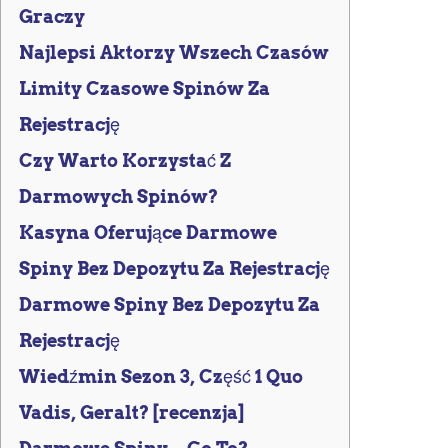
Graczy
Najlepsi Aktorzy Wszech Czasów
Limity Czasowe Spinów Za
Rejestrację
Czy Warto Korzystać Z
Darmowych Spinów?
Kasyna Oferujące Darmowe
Spiny Bez Depozytu Za Rejestrację
Darmowe Spiny Bez Depozytu Za
Rejestrację
Wiedźmin Sezon 3, Część 1 Quo
Vadis, Geralt? [recenzja]