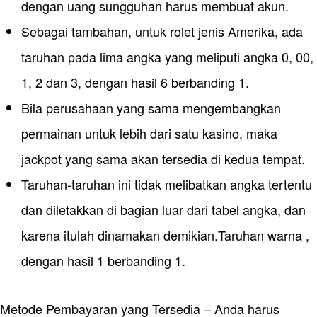
dengan uang sungguhan harus membuat akun.
Sebagai tambahan, untuk rolet jenis Amerika, ada
taruhan pada lima angka yang meliputi angka 0, 00,
1, 2 dan 3, dengan hasil 6 berbanding 1.
Bila perusahaan yang sama mengembangkan
permainan untuk lebih dari satu kasino, maka
jackpot yang sama akan tersedia di kedua tempat.
Taruhan-taruhan ini tidak melibatkan angka tertentu
dan diletakkan di bagian luar dari tabel angka, dan
karena itulah dinamakan demikian.Taruhan warna ,
dengan hasil 1 berbanding 1.
Metode Pembayaran yang Tersedia – Anda harus