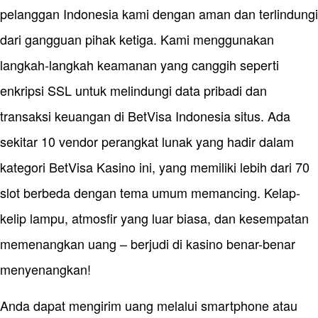
pelanggan Indonesia kami dengan aman dan terlindungi
dari gangguan pihak ketiga. Kami menggunakan
langkah-langkah keamanan yang canggih seperti
enkripsi SSL untuk melindungi data pribadi dan
transaksi keuangan di BetVisa Indonesia situs. Ada
sekitar 10 vendor perangkat lunak yang hadir dalam
kategori BetVisa Kasino ini, yang memiliki lebih dari 70
slot berbeda dengan tema umum memancing. Kelap-
kelip lampu, atmosfir yang luar biasa, dan kesempatan
memenangkan uang – berjudi di kasino benar-benar
menyenangkan!
Anda dapat mengirim uang melalui smartphone atau