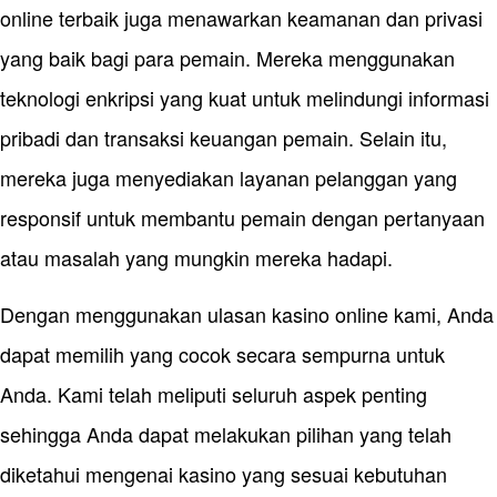
online terbaik juga menawarkan keamanan dan privasi
yang baik bagi para pemain. Mereka menggunakan
teknologi enkripsi yang kuat untuk melindungi informasi
pribadi dan transaksi keuangan pemain. Selain itu,
mereka juga menyediakan layanan pelanggan yang
responsif untuk membantu pemain dengan pertanyaan
atau masalah yang mungkin mereka hadapi.
Dengan menggunakan ulasan kasino online kami, Anda
dapat memilih yang cocok secara sempurna untuk
Anda. Kami telah meliputi seluruh aspek penting
sehingga Anda dapat melakukan pilihan yang telah
diketahui mengenai kasino yang sesuai kebutuhan