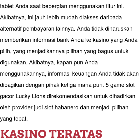
tablet Anda saat bepergian menggunakan fitur ini.
Akibatnya, ini jauh lebih mudah diakses daripada
alternatif pembayaran lainnya. Anda tidak diharuskan
memberikan informasi bank Anda ke kasino yang Anda
pilih, yang menjadikannya pilihan yang bagus untuk
digunakan. Akibatnya, kapan pun Anda
menggunakannya, informasi keuangan Anda tidak akan
dibagikan dengan pihak ketiga mana pun. 5 game slot
gacor Lucky Lions direkomendasikan untuk dihadirkan
oleh provider judi slot habanero dan menjadi pilihan
yang tepat.
KASINO TERATAS