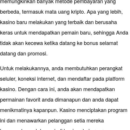
memungkinkan banyak metode pembayaran yang
berbeda, termasuk mata uang kripto. Apa yang lebih,
kasino baru melakukan yang terbaik dan berusaha
keras untuk mendapatkan pemain baru, sehingga Anda
tidak akan kecewa ketika datang ke bonus selamat
datang dan promosi.
Untuk melakukannya, anda membutuhkan perangkat
seluler, koneksi internet, dan mendaftar pada platform
kasino. Dengan cara ini, anda akan mendapatkan
permainan favorit anda dimanapun dan anda dapat
menikmatinya kapanpun. Kasino menciptakan program
ini dan menawarkan pelanggan setia mereka