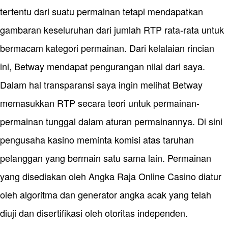
tertentu dari suatu permainan tetapi mendapatkan
gambaran keseluruhan dari jumlah RTP rata-rata untuk
bermacam kategori permainan. Dari kelalaian rincian
ini, Betway mendapat pengurangan nilai dari saya.
Dalam hal transparansi saya ingin melihat Betway
memasukkan RTP secara teori untuk permainan-
permainan tunggal dalam aturan permainannya. Di sini
pengusaha kasino meminta komisi atas taruhan
pelanggan yang bermain satu sama lain. Permainan
yang disediakan oleh Angka Raja Online Casino diatur
oleh algoritma dan generator angka acak yang telah
diuji dan disertifikasi oleh otoritas independen.