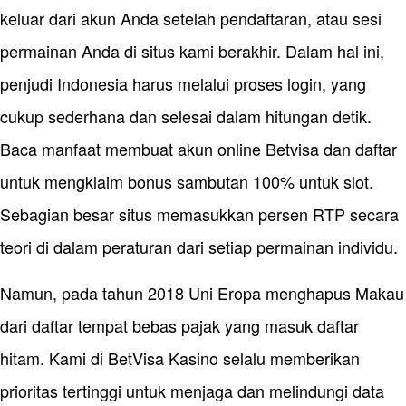
keluar dari akun Anda setelah pendaftaran, atau sesi
permainan Anda di situs kami berakhir. Dalam hal ini,
penjudi Indonesia harus melalui proses login, yang
cukup sederhana dan selesai dalam hitungan detik.
Baca manfaat membuat akun online Betvisa dan daftar
untuk mengklaim bonus sambutan 100% untuk slot.
Sebagian besar situs memasukkan persen RTP secara
teori di dalam peraturan dari setiap permainan individu.
Namun, pada tahun 2018 Uni Eropa menghapus Makau
dari daftar tempat bebas pajak yang masuk daftar
hitam. Kami di BetVisa Kasino selalu memberikan
prioritas tertinggi untuk menjaga dan melindungi data