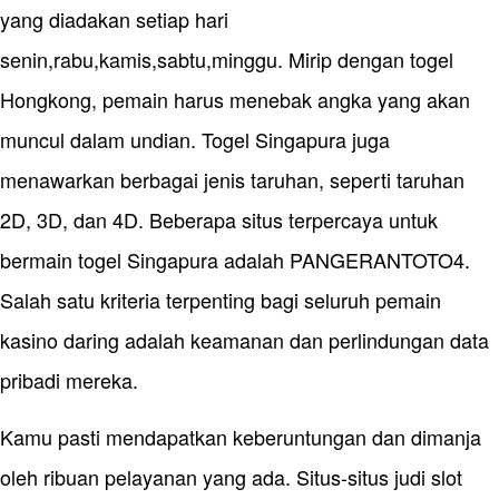
yang diadakan setiap hari
senin,rabu,kamis,sabtu,minggu. Mirip dengan togel
Hongkong, pemain harus menebak angka yang akan
muncul dalam undian. Togel Singapura juga
menawarkan berbagai jenis taruhan, seperti taruhan
2D, 3D, dan 4D. Beberapa situs terpercaya untuk
bermain togel Singapura adalah PANGERANTOTO4.
Salah satu kriteria terpenting bagi seluruh pemain
kasino daring adalah keamanan dan perlindungan data
pribadi mereka.
Kamu pasti mendapatkan keberuntungan dan dimanja
oleh ribuan pelayanan yang ada. Situs-situs judi slot