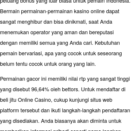
peluang bonus yang luar biasa untuk pemain Indonesia.
Bermain permainan-permainan kasino online dapat
sangat menghibur dan bisa dinikmati, saat Anda
menemukan operator yang aman dan bereputasi
dengan memiliki semua yang Anda cari. Kebutuhan
pemain bervariasi, apa yang cocok untuk seseorang
belum tentu cocok untuk orang yang lain.
Permainan gacor ini memiliki nilai rtp yang sangat tinggi
yang disebut 96,64% oleh bettors. Untuk mendaftar di
beli jitu Online Casino, cukup kunjungi situs web
platform tersebut dan ikuti langkah-langkah pendaftaran
yang disediakan. Anda biasanya akan diminta untuk