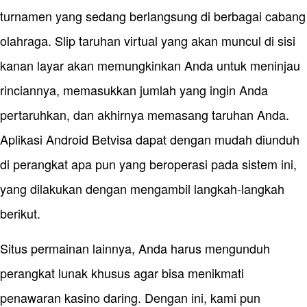
turnamen yang sedang berlangsung di berbagai cabang
olahraga. Slip taruhan virtual yang akan muncul di sisi
kanan layar akan memungkinkan Anda untuk meninjau
rinciannya, memasukkan jumlah yang ingin Anda
pertaruhkan, dan akhirnya memasang taruhan Anda.
Aplikasi Android Betvisa dapat dengan mudah diunduh
di perangkat apa pun yang beroperasi pada sistem ini,
yang dilakukan dengan mengambil langkah-langkah
berikut.
Situs permainan lainnya, Anda harus mengunduh
perangkat lunak khusus agar bisa menikmati
penawaran kasino daring. Dengan ini, kami pun