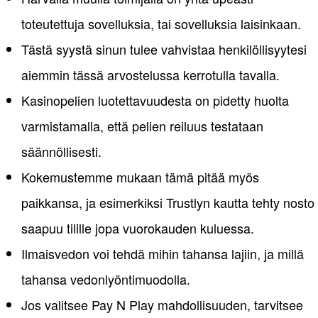
toteutettuja sovelluksia, tai sovelluksia laisinkaan.
Tästä syystä sinun tulee vahvistaa henkilöllisyytesi
aiemmin tässä arvostelussa kerrotulla tavalla.
Kasinopelien luotettavuudesta on pidetty huolta
varmistamalla, että pelien reiluus testataan
säännöllisesti.
Kokemustemme mukaan tämä pitää myös
paikkansa, ja esimerkiksi Trustlyn kautta tehty nosto
saapuu tilille jopa vuorokauden kuluessa.
Ilmaisvedon voi tehdä mihin tahansa lajiin, ja millä
tahansa vedonlyöntimuodolla.
Jos valitsee Pay N Play mahdollisuuden, tarvitsee