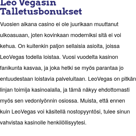
Leo Vegasin
Talletusbonukset
Vuosien aikana casino ei ole juurikaan muuttanut
ulkoasuaan, joten kovinkaan moderniksi sitä ei voi
kehua. On kuitenkin paljon sellaisia asioita, joissa
LeoVegas todella loistaa. Vuosi vuodelta kasinon
fanikunta kasvaa, ja joka hetki se myös parantaa jo
entuudestaan loistavia palveluitaan. LeoVegas on pitkän
linjan toimija kasinoalalla, ja tämä näkyy ehdottomasti
myös sen vedonlyönnin osiossa. Muista, että ennen
kuin LeoVegas voi käsitellä nostopyyntösi, tulee sinun
vahvistaa kasinolle henkilöllisyytesi.