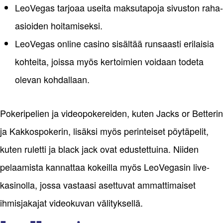
LeoVegas tarjoaa useita maksutapoja sivuston raha-
asioiden hoitamiseksi.
LeoVegas online casino sisältää runsaasti erilaisia
kohteita, joissa myös kertoimien voidaan todeta
olevan kohdallaan.
Pokeripelien ja videopokereiden, kuten Jacks or Betterin
ja Kakkospokerin, lisäksi myös perinteiset pöytäpelit,
kuten ruletti ja black jack ovat edustettuina. Niiden
pelaamista kannattaa kokeilla myös LeoVegasin live-
kasinolla, jossa vastaasi asettuvat ammattimaiset
ihmisjakajat videokuvan välityksellä.