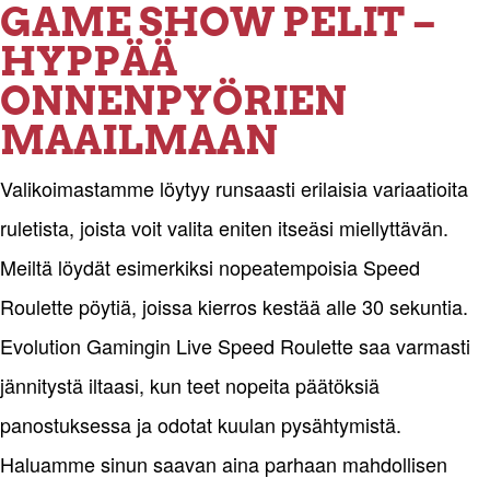
GAME SHOW PELIT –
HYPPÄÄ
ONNENPYÖRIEN
MAAILMAAN
Valikoimastamme löytyy runsaasti erilaisia variaatioita
ruletista, joista voit valita eniten itseäsi miellyttävän.
Meiltä löydät esimerkiksi nopeatempoisia Speed
Roulette pöytiä, joissa kierros kestää alle 30 sekuntia.
Evolution Gamingin Live Speed Roulette saa varmasti
jännitystä iltaasi, kun teet nopeita päätöksiä
panostuksessa ja odotat kuulan pysähtymistä.
Haluamme sinun saavan aina parhaan mahdollisen