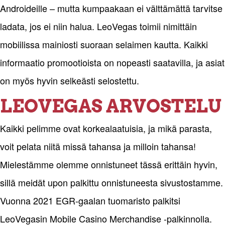
Androideille – mutta kumpaakaan ei välttämättä tarvitse
ladata, jos ei niin halua. LeoVegas toimii nimittäin
mobiilissa mainiosti suoraan selaimen kautta. Kaikki
informaatio promootioista on nopeasti saatavilla, ja asiat
on myös hyvin selkeästi selostettu.
LEOVEGAS ARVOSTELU
Kaikki pelimme ovat korkealaatuisia, ja mikä parasta,
voit pelata niitä missä tahansa ja milloin tahansa!
Mielestämme olemme onnistuneet tässä erittäin hyvin,
sillä meidät upon palkittu onnistuneesta sivustostamme.
Vuonna 2021 EGR-gaalan tuomaristo palkitsi
LeoVegasin Mobile Casino Merchandise -palkinnolla.