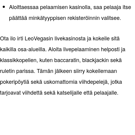
Aloittaessaa pelaamisen kasinolla, saa pelaaja itse
päättää minkätyyppisen rekisteröinnin valitsee.
Ota ilo irti LeoVegasin livekasinosta ja kokeile sitä
kaikilla osa-alueilla. Aloita livepelaaminen helposti ja
klassikkopelien, kuten baccaratin, blackjackin sekä
ruletin parissa. Tämän jälkeen siirry kokeilemaan
pokeripöytiä sekä uskomattomia viihdepelejä, jotka
tarjoavat viihdettä sekä katselijalle että pelaajalle.