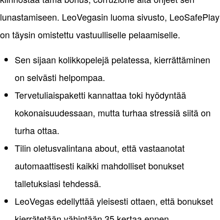
lunastamiseen. LeoVegasin luoma sivusto, LeoSafePlay
on täysin omistettu vastuulliselle pelaamiselle.
Sen sijaan kolikkopelejä pelatessa, kierrättäminen
on selvästi helpompaa.
Tervetuliaispaketti kannattaa toki hyödyntää
kokonaisuudessaan, mutta turhaa stressiä siitä on
turha ottaa.
Tilin oletusvalintana about, että vastaanotat
automaattisesti kaikki mahdolliset bonukset
talletuksiasi tehdessä.
LeoVegas edellyttää yleisesti ottaen, että bonukset
kierrätetään vähintään 35 kertaa ennen