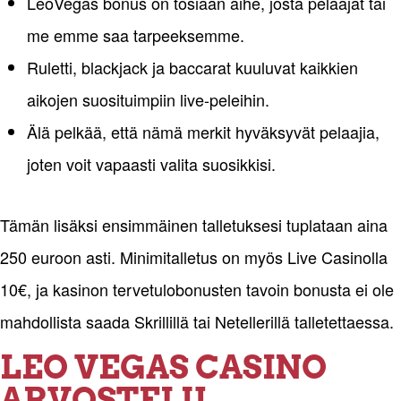
LeoVegas bonus on tosiaan aihe, josta pelaajat tai
me emme saa tarpeeksemme.
Ruletti, blackjack ja baccarat kuuluvat kaikkien
aikojen suosituimpiin live-peleihin.
Älä pelkää, että nämä merkit hyväksyvät pelaajia,
joten voit vapaasti valita suosikkisi.
Tämän lisäksi ensimmäinen talletuksesi tuplataan aina
250 euroon asti. Minimitalletus on myös Live Casinolla
10€, ja kasinon tervetulobonusten tavoin bonusta ei ole
mahdollista saada Skrillillä tai Netellerillä talletettaessa.
LEO VEGAS CASINO
ARVOSTELU