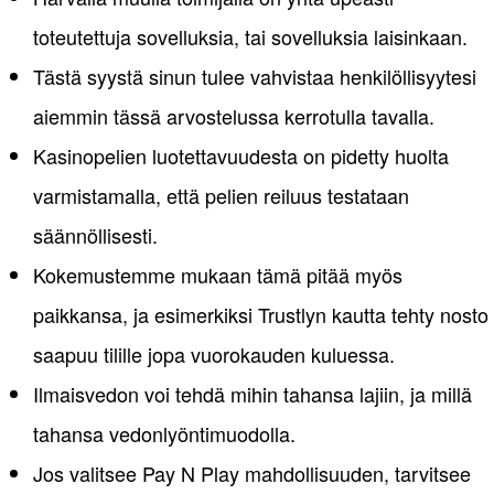
toteutettuja sovelluksia, tai sovelluksia laisinkaan.
Tästä syystä sinun tulee vahvistaa henkilöllisyytesi
aiemmin tässä arvostelussa kerrotulla tavalla.
Kasinopelien luotettavuudesta on pidetty huolta
varmistamalla, että pelien reiluus testataan
säännöllisesti.
Kokemustemme mukaan tämä pitää myös
paikkansa, ja esimerkiksi Trustlyn kautta tehty nosto
saapuu tilille jopa vuorokauden kuluessa.
Ilmaisvedon voi tehdä mihin tahansa lajiin, ja millä
tahansa vedonlyöntimuodolla.
Jos valitsee Pay N Play mahdollisuuden, tarvitsee