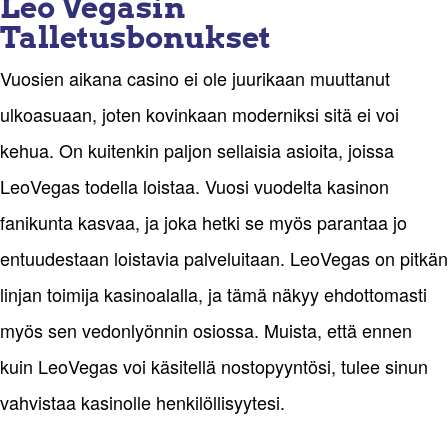
Leo Vegasin
Talletusbonukset
Vuosien aikana casino ei ole juurikaan muuttanut
ulkoasuaan, joten kovinkaan moderniksi sitä ei voi
kehua. On kuitenkin paljon sellaisia asioita, joissa
LeoVegas todella loistaa. Vuosi vuodelta kasinon
fanikunta kasvaa, ja joka hetki se myös parantaa jo
entuudestaan loistavia palveluitaan. LeoVegas on pitkän
linjan toimija kasinoalalla, ja tämä näkyy ehdottomasti
myös sen vedonlyönnin osiossa. Muista, että ennen
kuin LeoVegas voi käsitellä nostopyyntösi, tulee sinun
vahvistaa kasinolle henkilöllisyytesi.