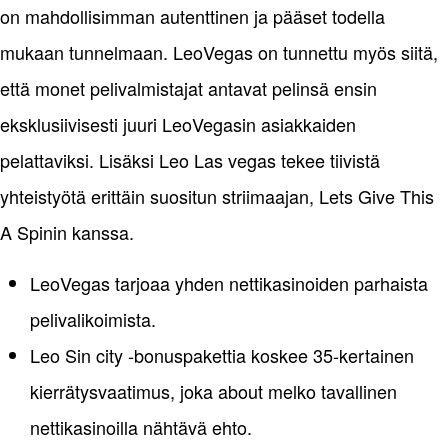
on mahdollisimman autenttinen ja pääset todella
mukaan tunnelmaan. LeoVegas on tunnettu myös siitä,
että monet pelivalmistajat antavat pelinsä ensin
eksklusiivisesti juuri LeoVegasin asiakkaiden
pelattaviksi. Lisäksi Leo Las vegas tekee tiivistä
yhteistyötä erittäin suositun striimaajan, Lets Give This
A Spinin kanssa.
LeoVegas tarjoaa yhden nettikasinoiden parhaista
pelivalikoimista.
Leo Sin city -bonuspakettia koskee 35-kertainen
kierrätysvaatimus, joka about melko tavallinen
nettikasinoilla nähtävä ehto.