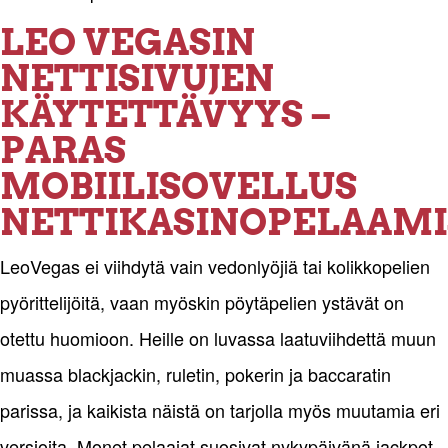
LEO VEGASIN
NETTISIVUJEN
KÄYTETTÄVYYS –
PARAS
MOBIILISOVELLUS
NETTIKASINOPELAAMI
LeoVegas ei viihdytä vain vedonlyöjiä tai kolikkopelien
pyörittelijöitä, vaan myöskin pöytäpelien ystävät on
otettu huomioon. Heille on luvassa laatuviihdettä muun
muassa blackjackin, ruletin, pokerin ja baccaratin
parissa, ja kaikista näistä on tarjolla myös muutamia eri
versioita. Monet pelaajat suosivat nykypäivänä jackpot-