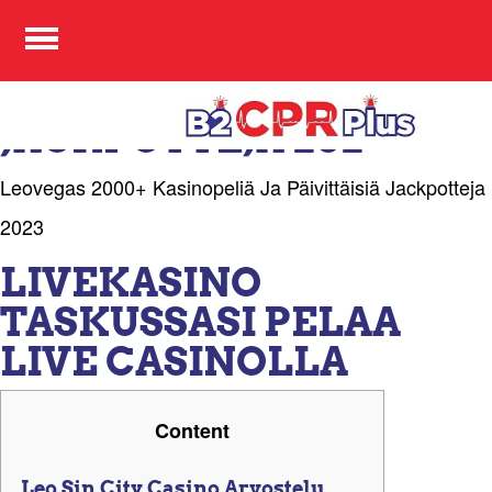
LEOVEGAS 2000+
KASINOPELIÄ JA
PÄIVITTÄISIÄ
JACKPOTTEJA 202
Leovegas 2000+ Kasinopeliä Ja Päivittäisiä Jackpotteja
2023
LIVEKASINO
TASKUSSASI PELAA
LIVE CASINOLLA
Content
Leo Sin City Casino Arvostelu