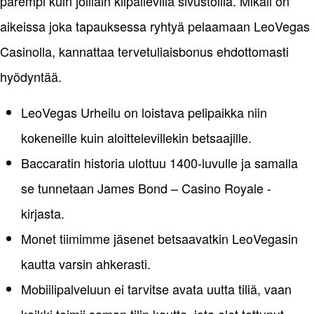
parempi kuin joillain kilpailevilla sivustoilla. Mikäli on
aikeissa joka tapauksessa ryhtyä pelaamaan LeoVegas
Casinolla, kannattaa tervetuliaisbonus ehdottomasti
hyödyntää.
LeoVegas Urheilu on loistava pelipaikka niin
kokeneille kuin aloittelevillekin betsaajille.
Baccaratin historia ulottuu 1400-luvulle ja samalla
se tunnetaan James Bond – Casino Royale -
kirjasta.
Monet tiimimme jäsenet betsaavatkin LeoVegasin
kautta varsin ahkerasti.
Mobiilipalveluun ei tarvitse avata uutta tiliä, vaan