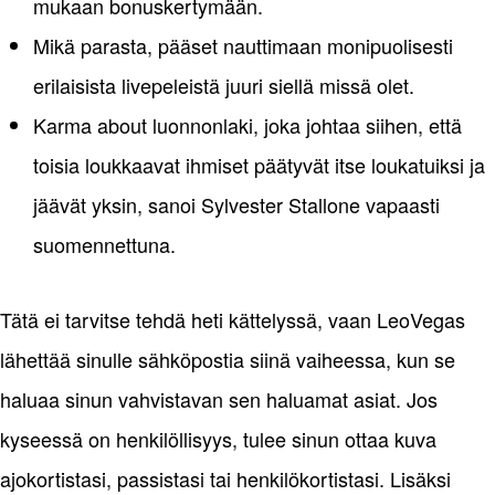
mukaan bonuskertymään.
Mikä parasta, pääset nauttimaan monipuolisesti
erilaisista livepeleistä juuri siellä missä olet.
Karma about luonnonlaki, joka johtaa siihen, että
toisia loukkaavat ihmiset päätyvät itse loukatuiksi ja
jäävät yksin, sanoi Sylvester Stallone vapaasti
suomennettuna.
Tätä ei tarvitse tehdä heti kättelyssä, vaan LeoVegas
lähettää sinulle sähköpostia siinä vaiheessa, kun se
haluaa sinun vahvistavan sen haluamat asiat. Jos
kyseessä on henkilöllisyys, tulee sinun ottaa kuva
ajokortistasi, passistasi tai henkilökortistasi. Lisäksi