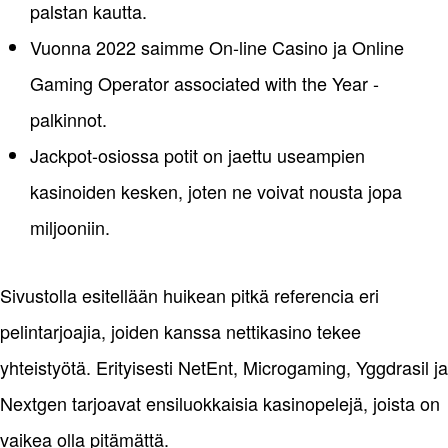
palstan kautta.
Vuonna 2022 saimme On-line Casino ja Online
Gaming Operator associated with the Year -
palkinnot.
Jackpot-osiossa potit on jaettu useampien
kasinoiden kesken, joten ne voivat nousta jopa
miljooniin.
Sivustolla esitellään huikean pitkä referencia eri
pelintarjoajia, joiden kanssa nettikasino tekee
yhteistyötä. Erityisesti NetEnt, Microgaming, Yggdrasil ja
Nextgen tarjoavat ensiluokkaisia kasinopelejä, joista on
vaikea olla pitämättä.