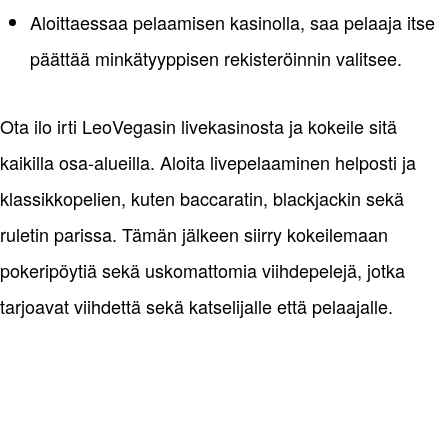
Aloittaessaa pelaamisen kasinolla, saa pelaaja itse
päättää minkätyyppisen rekisteröinnin valitsee.
Ota ilo irti LeoVegasin livekasinosta ja kokeile sitä
kaikilla osa-alueilla. Aloita livepelaaminen helposti ja
klassikkopelien, kuten baccaratin, blackjackin sekä
ruletin parissa. Tämän jälkeen siirry kokeilemaan
pokeripöytiä sekä uskomattomia viihdepelejä, jotka
tarjoavat viihdettä sekä katselijalle että pelaajalle.