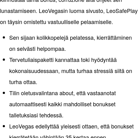
lunastamiseen. LeoVegasin luoma sivusto, LeoSafePlay
on täysin omistettu vastuulliselle pelaamiselle.
Sen sijaan kolikkopelejä pelatessa, kierrättäminen
on selvästi helpompaa.
Tervetuliaispaketti kannattaa toki hyödyntää
kokonaisuudessaan, mutta turhaa stressiä siitä on
turha ottaa.
Tilin oletusvalintana about, että vastaanotat
automaattisesti kaikki mahdolliset bonukset
talletuksiasi tehdessä.
LeoVegas edellyttää yleisesti ottaen, että bonukset
kierrätetään vähintään 35 kertaa ennen