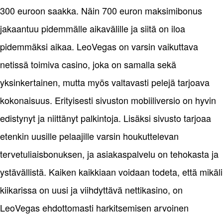
300 euroon saakka. Näin 700 euron maksimibonus
jakaantuu pidemmälle aikavälille ja siitä on iloa
pidemmäksi aikaa. LeoVegas on varsin vaikuttava
netissä toimiva casino, joka on samalla sekä
yksinkertainen, mutta myös valtavasti pelejä tarjoava
kokonaisuus. Erityisesti sivuston mobiiliversio on hyvin
edistynyt ja niittänyt palkintoja. Lisäksi sivusto tarjoaa
etenkin uusille pelaajille varsin houkuttelevan
tervetuliaisbonuksen, ja asiakaspalvelu on tehokasta ja
ystävällistä. Kaiken kaikkiaan voidaan todeta, että mikäli
kiikarissa on uusi ja viihdyttävä nettikasino, on
LeoVegas ehdottomasti harkitsemisen arvoinen