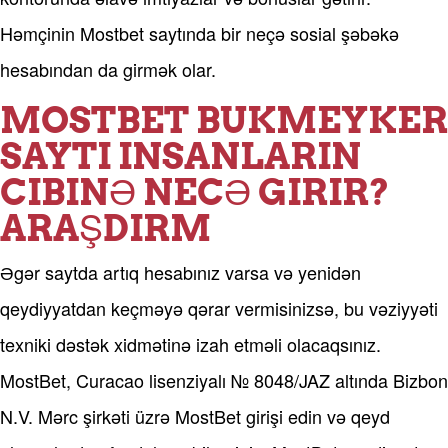
Həmçinin Mostbet saytında bir neçə sosial şəbəkə
hesabından da girmək olar.
MOSTBET BUKMEYKER
SAYTI INSANLARIN
CIBINƏ NECƏ GIRIR?
ARAŞDIRM
Əgər saytda artıq hesabınız varsa və yenidən
qeydiyyatdan keçməyə qərar vermisinizsə, bu vəziyyəti
texniki dəstək xidmətinə izah etməli olacaqsınız.
MostBet, Curacao lisenziyalı № 8048/JAZ altında Bizbon
N.V. Mərc şirkəti üzrə MostBet girişi edin və qeyd