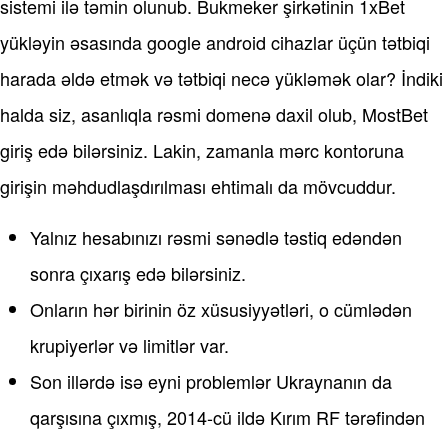
sistemi ilə təmin olunub. Bukmeker şirkətinin 1xBet
yükləyin əsasında google android cihazlar üçün tətbiqi
harada əldə etmək və tətbiqi necə yükləmək olar? İndiki
halda siz, asanlıqla rəsmi domenə daxil olub, MostBet
giriş edə bilərsiniz. Lakin, zamanla mərc kontoruna
girişin məhdudlaşdırılması ehtimalı da mövcuddur.
Yalnız hesabınızı rəsmi sənədlə təstiq edəndən
sonra çıxarış edə bilərsiniz.
Onların hər birinin öz xüsusiyyətləri, o cümlədən
krupiyerlər və limitlər var.
Son illərdə isə eyni problemlər Ukraynanın da
qarşısına çıxmış, 2014-cü ildə Kırım RF tərəfindən