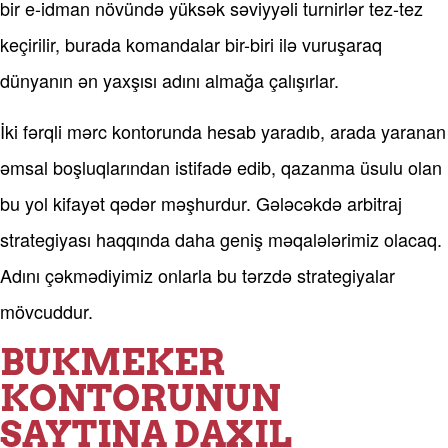
bir e-idman növündə yüksək səviyyəli turnirlər tez-tez
keçirilir, burada komandalar bir-biri ilə vuruşaraq
dünyanın ən yaxşısı adını almağa çalışırlar.
İki fərqli mərc kontorunda hesab yaradıb, arada yaranan
əmsal boşluqlarından istifadə edib, qazanma üsulu olan
bu yol kifayət qədər məşhurdur. Gələcəkdə arbitraj
strategiyası haqqında daha geniş məqalələrimiz olacaq.
Adını çəkmədiyimiz onlarla bu tərzdə strategiyalar
mövcuddur.
BUKMEKER
KONTORUNUN
SAYTINA DAXIL