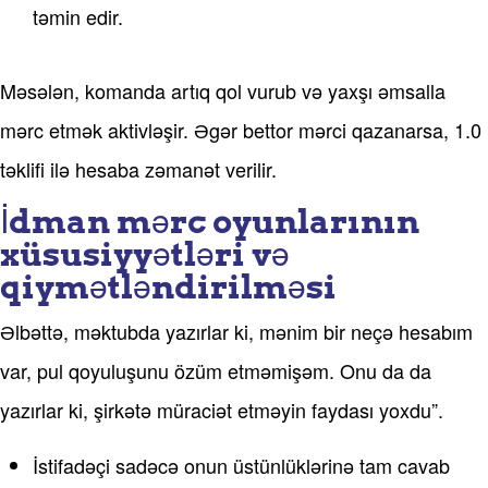
təmin edir.
Məsələn, komanda artıq qol vurub və yaxşı əmsalla
mərc etmək aktivləşir. Əgər bettor mərci qazanarsa, 1.0
təklifi ilə hesaba zəmanət verilir.
İdman mərc oyunlarının
xüsusiyyətləri və
qiymətləndirilməsi
Əlbəttə, məktubda yazırlar ki, mənim bir neçə hesabım
var, pul qoyuluşunu özüm etməmişəm. Onu da da
yazırlar ki, şirkətə müraciət etməyin faydası yoxdu”.
İstifadəçi sadəcə onun üstünlüklərinə tam cavab