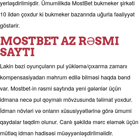
yerləşdirilmişdir. Ümumilikdə MostBet bukmeker şirkəti
10 ildən çoxdur ki bukmeker bazarında uğurla fəaliyyət
göstərir.
MOSTBET AZ RƏSMI
SAYTI
Lakin bəzi oyunçuların pul yükləmə/çıxarma zamanı
kompensasiyadan məhrum edilə bilməsi haqda bənd
var. Mostbet-in rəsmi saytında yeni gələnlər üçün
idmana necə pul qoymalı mövzusunda təlimat yoxdur.
İdman növləri və onların xüsusiyyətlərinə görə ümumi
qaydalar təqdim olunur. Canlı şəkildə mərc eləmək üçün
mütləq idman hadisəsi müəyyənləşdirilməlidir.