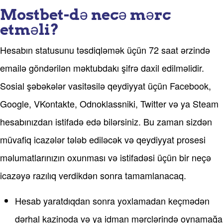
Mostbet-də necə mərc
etməli?
Hesabın statusunu təsdiqləmək üçün 72 saat ərzində
emailə göndərilən məktubdakı şifrə daxil edilməlidir.
Sosial şəbəkələr vasitəsilə qeydiyyat üçün Facebook,
Google, VKontakte, Odnoklassniki, Twitter və ya Steam
hesabınızdan istifadə edə bilərsiniz. Bu zaman sizdən
müvafiq icazələr tələb ediləcək və qeydiyyat prosesi
məlumatlarınızın oxunması və istifadəsi üçün bir neçə
icazəyə razılıq verdikdən sonra tamamlanacaq.
Hesab yaratdıqdan sonra yoxlamadan keçmədən
dərhal kazinoda və ya idman mərclərində oynamağa