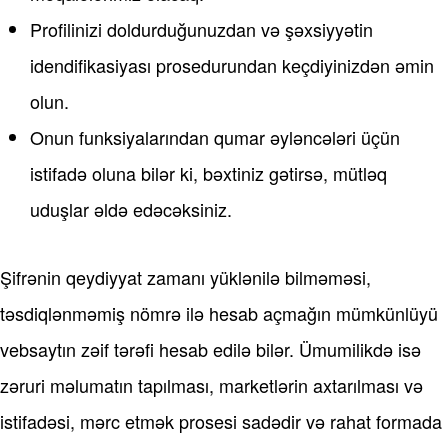
Profilinizi doldurduğunuzdan və şəxsiyyətin
idendifikasiyası prosedurundan keçdiyinizdən əmin
olun.
Onun funksiyalarından qumar əyləncələri üçün
istifadə oluna bilər ki, bəxtiniz gətirsə, mütləq
uduşlar əldə edəcəksiniz.
Şifrənin qeydiyyat zamanı yüklənilə bilməməsi,
təsdiqlənməmiş nömrə ilə hesab açmağın mümkünlüyü
vebsaytın zəif tərəfi hesab edilə bilər. Ümumilikdə isə
zəruri məlumatın tapılması, marketlərin axtarılması və
istifadəsi, mərc etmək prosesi sadədir və rahat formada