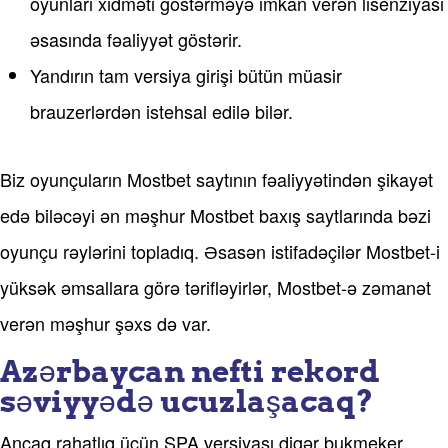
oyunları xidməti göstərməyə imkan verən lisenziyası
əsasında fəaliyyət göstərir.
Yandırın tam versiya girişi bütün müasir
brauzerlərdən istehsal edilə bilər.
Biz oyunçuların Mostbet saytının fəaliyyətindən şikayət
edə biləcəyi ən məşhur Mostbet baxış saytlarında bəzi
oyunçu rəylərini topladıq. Əsasən istifadəçilər Mostbet-i
yüksək əmsallara görə tərifləyirlər, Mostbet-ə zəmanət
verən məşhur şəxs də var.
Azərbaycan nefti rekord
səviyyədə ucuzlaşacaq?
Ancaq rahatlıq üçün SPA versiyası digər bukmeker