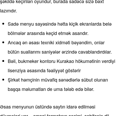
şəkildə keçirilən oyundur, burada sadəcə sizə bəxt
lazımdır.
Sadə menyu sayəsində hətta kiçik ekranlarda belə
bölmələr arasında keçid etmək asandır.
Ancaq ən əsası texniki xidməti bəyəndim, onlar
bütün suallarımı saniyələr ərzində cavablandırdılar.
Bəli, bukmeker kontoru Kurakao hökumətinin verdiyi
lisenziya əsasında fəaliyyət göstərir
Şirkət həmçinin müvafiq sənədlərlə sübut olunan
başqa məlumatları de uma tələb edə bilər.
Əsas menyunun üstündə saytın idarə edilməsi
düymələri var – əmsal formatının seçimi, səhifənin dil