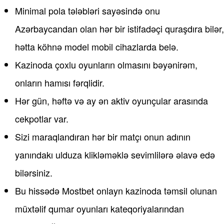
Minimal pola tələbləri sayəsində onu
Azərbaycandan olan hər bir istifadəçi quraşdıra bilər,
hətta köhnə model mobil cihazlarda belə.
Kazinoda çoxlu oyunların olmasını bəyənirəm,
onların hamısı fərqlidir.
Hər gün, həftə və ay ən aktiv oyunçular arasında
cekpotlar var.
Sizi maraqlandıran hər bir matçı onun adının
yanındakı ulduza klikləməklə sevimlilərə əlavə edə
bilərsiniz.
Bu hissədə Mostbet onlayn kazinoda təmsil olunan
müxtəlif qumar oyunları kateqoriyalarından