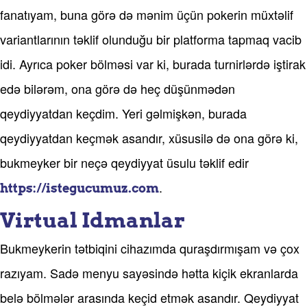
fanatıyam, buna görə də mənim üçün pokerin müxtəlif
variantlarının təklif olunduğu bir platforma tapmaq vacib
idi. Ayrıca poker bölməsi var ki, burada turnirlərdə iştirak
edə bilərəm, ona görə də heç düşünmədən
qeydiyyatdan keçdim. Yeri gəlmişkən, burada
qeydiyyatdan keçmək asandır, xüsusilə də ona görə ki,
bukmeyker bir neçə qeydiyyat üsulu təklif edir
.
https://istegucumuz.com
Virtual Idmanlar
Bukmeykerin tətbiqini cihazımda quraşdırmışam və çox
razıyam. Sadə menyu sayəsində hətta kiçik ekranlarda
belə bölmələr arasında keçid etmək asandır. Qeydiyyat