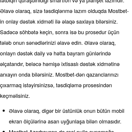
tətbiqin quraşdırıldığı smartfon və ya planşet lazımdır.
Əlavə olaraq, sizə təsdiqlənmə lazım olduqda Mostbet-
in onlay dəstək xidməti ilə əlaqə saxlaya bilərsiniz.
Sadəcə söhbətə keçin, sonra isə bu prosedur üçün
tələb onun sənədlərinizi əlavə edin. Əlavə olaraq,
onlayn dəstək daily və hətta bayram günlərində
əlçatandır, beləcə həmişə ixtisaslı dəstək xidmətinə
arxayın onda bilərsiniz. Mostbet-dən qazanclarınızı
çıxarmaq istəyirsinizsə, təsdiqləmə prosesindən
keçməlisiniz.
Əlavə olaraq, digər bir üstünlük onun bütün mobil
ekran ölçülərinə asan uyğunlaşa bilən olmasıdır.
Mostbet Azərbaycan-da real pulla oynamağa