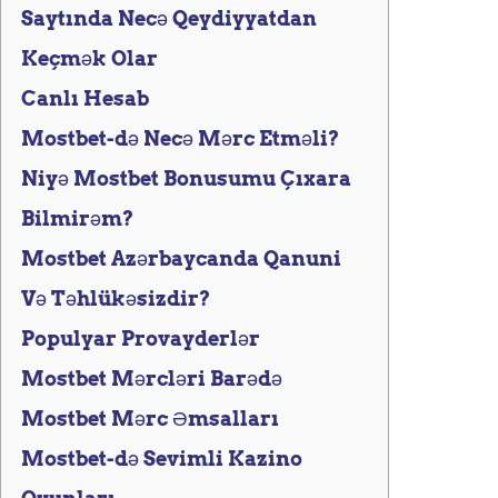
Saytında Necə Qeydiyyatdan
Keçmək Olar
Canlı Hesab
Mostbet-də Necə Mərc Etməli?
Niyə Mostbet Bonusumu Çıxara
Bilmirəm?
Mostbet Azərbaycanda Qanuni
Və Təhlükəsizdir?
Populyar Provayderlər
Mostbet Mərcləri Barədə
Mostbet Mərc Əmsalları
Mostbet-də Sevimli Kazino