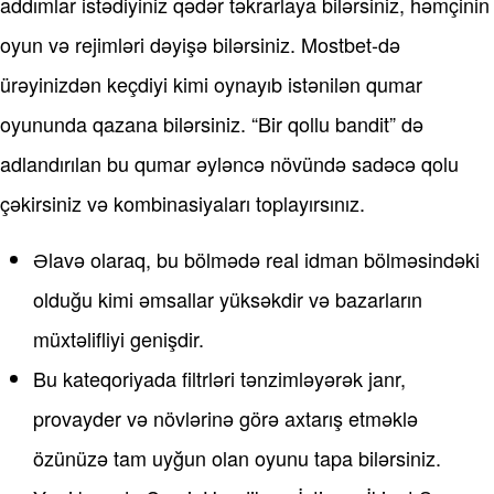
addımlar istədiyiniz qədər təkrarlaya bilərsiniz, həmçinin
oyun və rejimləri dəyişə bilərsiniz. Mostbet-də
ürəyinizdən keçdiyi kimi oynayıb istənilən qumar
oyununda qazana bilərsiniz. “Bir qollu bandit” də
adlandırılan bu qumar əyləncə növündə sadəcə qolu
çəkirsiniz və kombinasiyaları toplayırsınız.
Əlavə olaraq, bu bölmədə real idman bölməsindəki
olduğu kimi əmsallar yüksəkdir və bazarların
müxtəlifliyi genişdir.
Bu kateqoriyada filtrləri tənzimləyərək janr,
provayder və növlərinə görə axtarış etməklə
özünüzə tam uyğun olan oyunu tapa bilərsiniz.