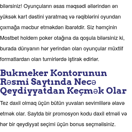
bilərsiniz! Oyunçuların əsas məqsədi əllərindən ən
yüksək kart dəstini yaratmaq və rəqiblərini oyundan
çıxmağa məcbur etməkdən ibarətdir. Siz həmçinin
Mostbet holdem poker otağına da qoşula bilərsiniz ki,
burada dünyanın hər yerindən olan oyunçular müxtlif
formatlardan olan turnirlərdə iştirak edirlər.
Bukmeker Kontorunun
Rəsmi Saytında Necə
Qeydiyyatdan Keçmək Olar
Tez daxil olmaq üçün bütün yuvaları sevimlilərə əlavə
etmək olar. Saytda bir promosyon kodu daxil etməli və
hər bir qeydiyyat seçimi üçün bonus seçməlisiniz.