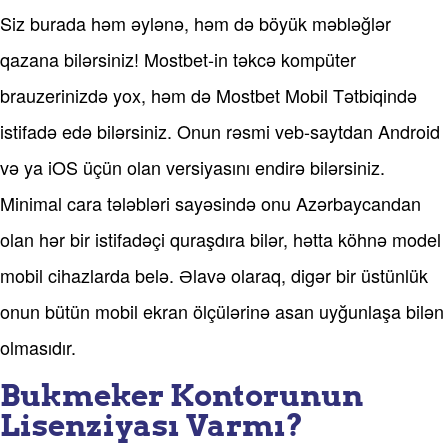
Siz burada həm əylənə, həm də böyük məbləğlər
qazana bilərsiniz! Mostbet-in təkcə kompüter
brauzerinizdə yox, həm də Mostbet Mobil Tətbiqində
istifadə edə bilərsiniz. Onun rəsmi veb-saytdan Android
və ya iOS üçün olan versiyasını endirə bilərsiniz.
Minimal cara tələbləri sayəsində onu Azərbaycandan
olan hər bir istifadəçi quraşdıra bilər, hətta köhnə model
mobil cihazlarda belə. Əlavə olaraq, digər bir üstünlük
onun bütün mobil ekran ölçülərinə asan uyğunlaşa bilən
olmasıdır.
Bukmeker Kontorunun
Lisenziyası Varmı?