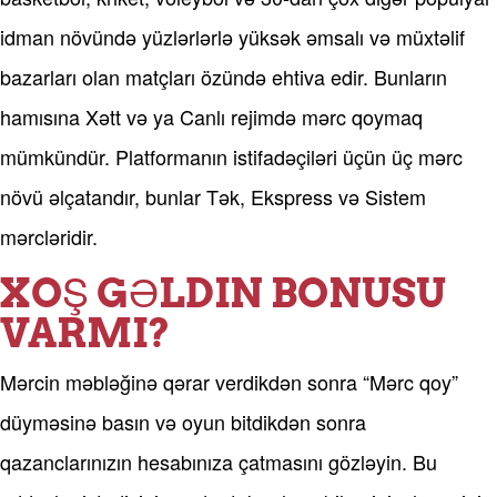
idman növündə yüzlərlərlə yüksək əmsalı və müxtəlif
bazarları olan matçları özündə ehtiva edir. Bunların
hamısına Xətt və ya Canlı rejimdə mərc qoymaq
mümkündür. Platformanın istifadəçiləri üçün üç mərc
növü əlçatandır, bunlar Tək, Ekspress və Sistem
mərcləridir.
XOŞ GƏLDIN BONUSU
VARMI?
Mərcin məbləğinə qərar verdikdən sonra “Mərc qoy”
düyməsinə basın və oyun bitdikdən sonra
qazanclarınızın hesabınıza çatmasını gözləyin. Bu