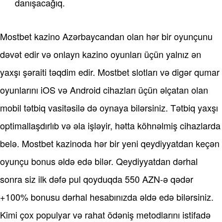
danışacağıq.
Mostbet kazino Azərbaycandan olan hər bir oyunçunu
dəvət edir və onlayn kazino oyunları üçün yalnız ən
yaxşı şəraiti təqdim edir. Mostbet slotları və digər qumar
oyunlarını iOS və Android cihazları üçün əlçatan olan
mobil tətbiq vasitəsilə də oynaya bilərsiniz. Tətbiq yaxşı
optimallaşdırlıb və əla işləyir, hətta köhnəlmiş cihazlarda
belə. Mostbet kazinoda hər bir yeni qeydiyyatdan keçən
oyunçu bonus əldə edə bilər. Qeydiyyatdan dərhal
sonra siz ilk dəfə pul qoyduqda 550 AZN-ə qədər
+100% bonusu dərhal hesabınızda əldə edə bilərsiniz.
Kimi çox populyar və rahat ödəniş metodlarını istifadə