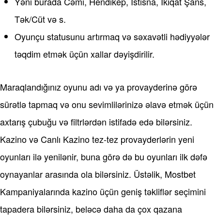
Yəni burada Cəmi, Hendikep, İstisna, İkiqat Şans,
Tək/Cüt və s.
Oyunçu statusunu artırmaq və səxavətli hədiyyələr
təqdim etmək üçün xallar dəyişdirilir.
Maraqlandığınız oyunu adı və ya provayderinə görə
sürətlə tapmaq və onu sevimlilərinizə əlavə etmək üçün
axtarış çubuğu və filtrlərdən istifadə edə bilərsiniz.
Kazino və Canlı Kazino tez-tez provayderlərin yeni
oyunları ilə yenilənir, buna görə də bu oyunları ilk dəfə
oynayanlar arasında ola bilərsiniz. Üstəlik, Mostbet
Kampaniyalarında kazino üçün geniş təkliflər seçimini
tapadera bilərsiniz, beləcə daha da çox qazana