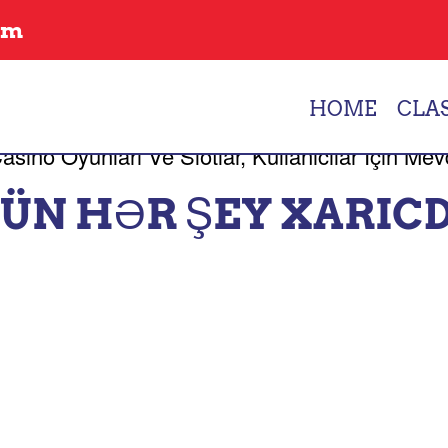
 NASIL GIRIŞ YAPIL
om
E SLOTLAR, KULLAN
LER
HOME
CLA
Casino Oyunları Ve Slotlar, Kullanıcılar Için Me
ÜN HƏR ŞEY XARICD