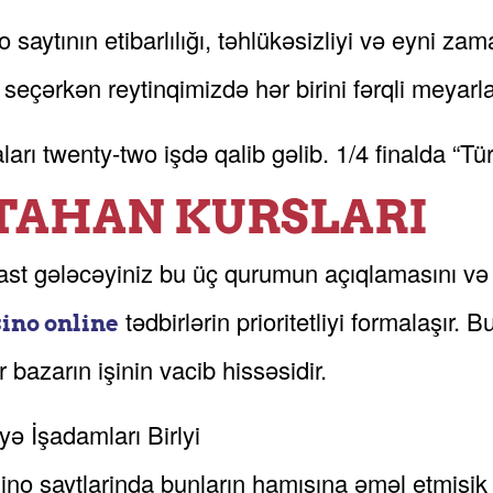
 saytının etibarlılığı, təhlükəsizliyi və eyni za
seçərkən reytinqimizdə hər birini fərqli meyarla
rı twenty-two işdə qalib gəlib. 1/4 finalda “Tü
TAHAN KURSLARI
ast gələcəyiniz bu üç qurumun açıqlamasını və 
tədbirlərin prioritetliyi formalaşır. 
ino online
bazarın işinin vacib hissəsidir.
ə İşadamları Birlyi
zino saytlarinda bunların hamısına əməl etmişik 