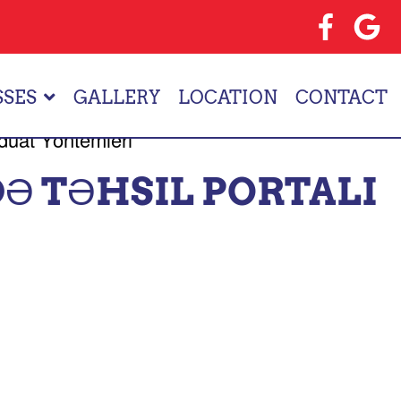
IR, INTERNET
ICILAR IÇIN
SSES
GALLERY
LOCATION
CONTACT
vduat Yöntemleri
Ə TƏHSIL PORTALI