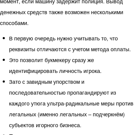
момент, если машину задержит полиция. Вывод
денежных средств также возможен несколькими
способами.
В первую очередь нужно учитывать то, что
реквизиты отличаются с учетом метода оплаты.
Это позволит букмекеру сразу же
идентифицировать личность игрока.
Зато с завидным упорством и
последовательностью пропагандируют из
каждого утюга ультра-радикальные меры против
легальных (именно легальных – подчеркнём)
субъектов игорного бизнеса.