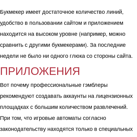
Букмекер имеет достаточное количество линий,
удобство в пользовании сайтом и приложением
находится на высоком уровне (например, можно
сравнить с другими букмекерами). За последние
недели не было ни одного глюка со стороны сайта.
ПРИЛОЖЕНИЯ
Вот почему профессиональные гэмблеры
рекомендуют создавать аккаунты на лицензионных
площадках с большим количеством развлечений.
При том, что игровые автоматы согласно
законодательству находятся только в специальных