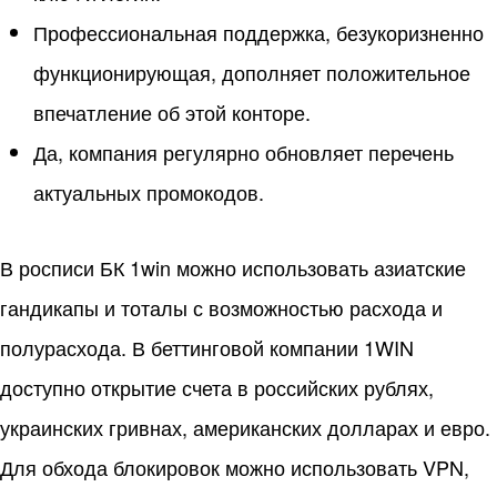
Профессиональная поддержка, безукоризненно
функционирующая, дополняет положительное
впечатление об этой конторе.
Да, компания регулярно обновляет перечень
актуальных промокодов.
В росписи БК 1win можно использовать азиатские
гандикапы и тоталы с возможностью расхода и
полурасхода. В беттинговой компании 1WIN
доступно открытие счета в российских рублях,
украинских гривнах, американских долларах и евро.
Для обхода блокировок можно использовать VPN,