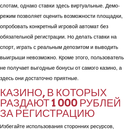
слотам, однако ставки здесь виртуальные. Демо-
режим позволяет оценить возможности площадки,
опробовать конкретный игровой автомат без
обязательной регистрации. Но делать ставки на
спорт, играть с реальным депозитом и выводить
выигрыши невозможно. Кроме этого, пользователь
не получает выгодные бонусы от самого казино, а
здесь они достаточно приятные.
КАЗИНО, В КОТОРЫХ
РАЗДАЮТ 1 000 РУБЛЕЙ
ЗА РЕГИСТРАЦИЮ
Избегайте использования сторонних ресурсов,