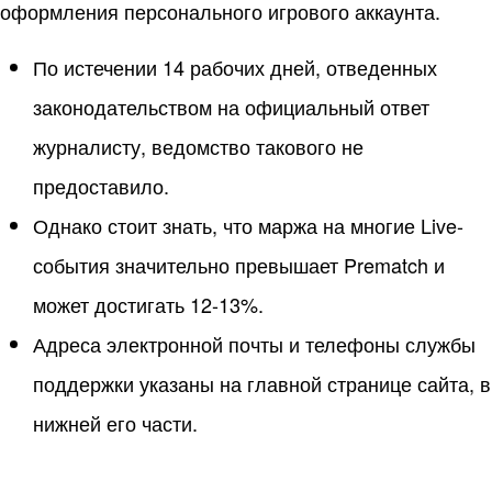
оформления персонального игрового аккаунта.
По истечении 14 рабочих дней, отведенных
законодательством на официальный ответ
журналисту, ведомство такового не
предоставило.
Однако стоит знать, что маржа на многие Live-
события значительно превышает Prematch и
может достигать 12-13%.
Адреса электронной почты и телефоны службы
поддержки указаны на главной странице сайта, в
нижней его части.