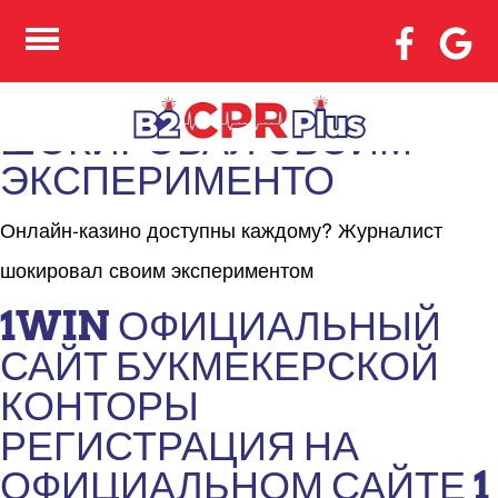
ОНЛАЙН-КАЗИНО
ДОСТУПНЫ КАЖДОМУ?
ЖУРНАЛИСТ
ШОКИРОВАЛ СВОИМ
ЭКСПЕРИМЕНТО
Онлайн-казино доступны каждому? Журналист
шокировал своим экспериментом
1WIN ОФИЦИАЛЬНЫЙ
САЙТ БУКМЕКЕРСКОЙ
КОНТОРЫ
РЕГИСТРАЦИЯ НА
ОФИЦИАЛЬНОМ САЙТЕ 1