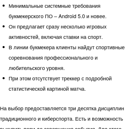
Минимальные системные требования
букмекерского ПО – Android 5.0 и новее.
Он предлагает сразу несколько игровых
активностей, включая ставки на спорт.
В линии букмекера клиенты найдут спортивные
соревнования профессионального и
любительского уровня.
При этом отсутствует треккер с подробной
статистической картиной матча.
На выбор предоставляется три десятка дисциплин
традиционного и киберспорта. Есть и возможность
выкупить пари до завершения события. Для этого