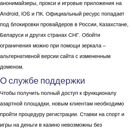
анонимайзеры, прокси и игровые приложения на
Android, iOS и ПК. Официальный ресурс попадает
под блокировки провайдеров в России, Казахстане,
Беларуси и других странах СНГ. Обойти
ограничения можно при помощи зеркала –
альтернативной версии сайта с измененным
доменом.
О службе поддержки
Чтобы получить полный доступ к функционалу
азартной площадки, новым клиентам необходимо
пройти процедуру регистрации. Ставки на спорт и
игры на деньги в казино невозможны без