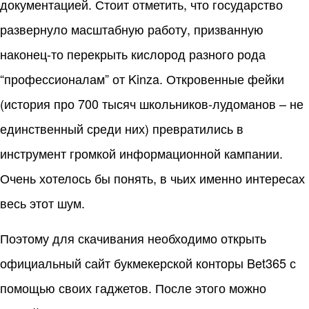
документацией. Стоит отметить, что государство
развернуло масштабную работу, призванную
наконец-то перекрыть кислород разного рода
“профессионалам” от Kinza. Откровенные фейки
(история про 700 тысяч школьников-лудоманов – не
единственный среди них) превратились в
инструмент громкой информационной кампании.
Очень хотелось бы понять, в чьих именно интересах
весь этот шум.
Поэтому для скачивания необходимо открыть
официальный сайт букмекерской конторы Bet365 с
помощью своих гаджетов. После этого можно