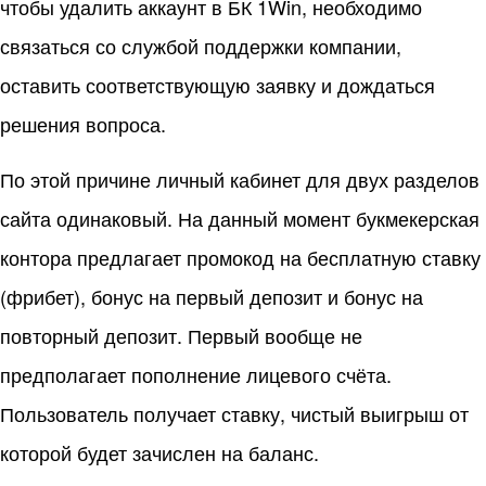
чтобы удалить аккаунт в БК 1Win, необходимо
связаться со службой поддержки компании,
оставить соответствующую заявку и дождаться
решения вопроса.
По этой причине личный кабинет для двух разделов
сайта одинаковый. На данный момент букмекерская
контора предлагает промокод на бесплатную ставку
(фрибет), бонус на первый депозит и бонус на
повторный депозит. Первый вообще не
предполагает пополнение лицевого счёта.
Пользователь получает ставку, чистый выигрыш от
которой будет зачислен на баланс.