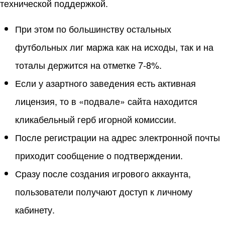
технической поддержкой.
При этом по большинству остальных
футбольных лиг маржа как на исходы, так и на
тоталы держится на отметке 7-8%.
Если у азартного заведения есть активная
лицензия, то в «подвале» сайта находится
кликабельный герб игорной комиссии.
После регистрации на адрес электронной почты
приходит сообщение о подтверждении.
Сразу после создания игрового аккаунта,
пользователи получают доступ к личному
кабинету.