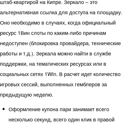
штаб-квартирой на Кипре. Зеркало – это
альтернативная ссылка для доступа на площадку.
Оно необходимо в случаях, когда официальный
ресурс 1Вин слоты по каким-либо причинам
недоступен (блокировка провайдера, технические
работы и т.д.). Зеркала можно найти в службе
поддержки, на тематических ресурсах или в
социальных сетях 1Win. В расчет идет количество
игровых сессий, выполненных гемблеров за
предыдущую неделю.
Оформление купона пари занимает всего
несколько секунд, всего один клик в правой