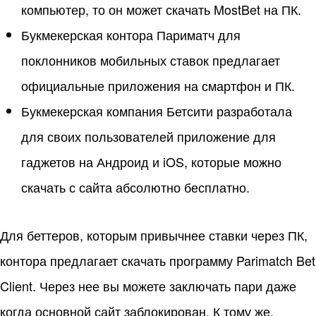
компьютер, то он может скачать MostBet на ПК.
Букмекерская контора Париматч для
поклонников мобильных ставок предлагает
официальные приложения на смартфон и ПК.
Букмекерская компания Бетсити разработала
для своих пользователей приложение для
гаджетов на Андроид и iOS, которые можно
скачать с сайта абсолютно бесплатно.
Для беттеров, которым привычнее ставки через ПК,
контора предлагает скачать программу Parimatch Bet
Client. Через нее вы можете заключать пари даже
когда основной сайт заблокирован. К тому же,