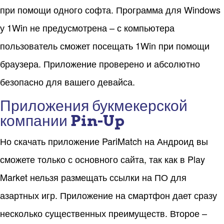
при помощи одного софта. Программа для Windows
у 1Win не предусмотрена – с компьютера
пользователь сможет посещать 1Win при помощи
браузера. Приложение проверено и абсолютно
безопасно для вашего девайса.
Приложения букмекерской
компании Pin-Up
Но скачать приложение PariMatch на Андроид вы
сможете только с основного сайта, так как в Play
Market нельзя размещать ссылки на ПО для
азартных игр. Приложение на смартфон дает сразу
несколько существенных преимуществ. Второе –