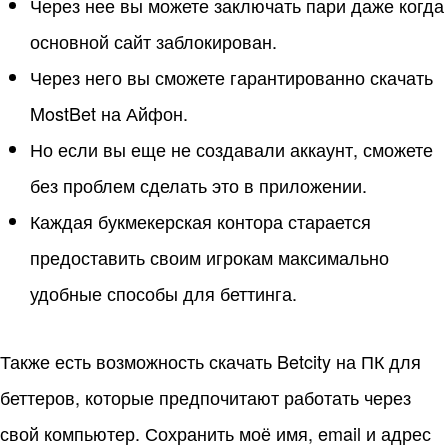
Через нее вы можете заключать пари даже когда
основной сайт заблокирован.
Через него вы сможете гарантированно скачать
MostBet на Айфон.
Но если вы еще не создавали аккаунт, сможете
без проблем сделать это в приложении.
Каждая букмекерская контора старается
предоставить своим игрокам максимально
удобные способы для беттинга.
Также есть возможность скачать Betcity на ПК для
беттеров, которые предпочитают работать через
свой компьютер. Сохранить моё имя, email и адрес