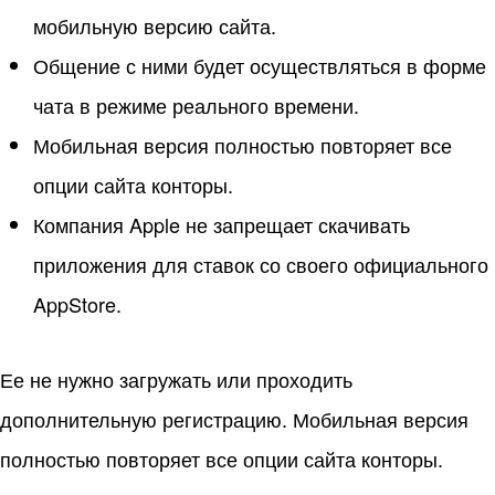
мобильную версию сайта.
Общение с ними будет осуществляться в форме
чата в режиме реального времени.
Мобильная версия полностью повторяет все
опции сайта конторы.
Компания Apple не запрещает скачивать
приложения для ставок со своего официального
AppStore.
Ее не нужно загружать или проходить
дополнительную регистрацию. Мобильная версия
полностью повторяет все опции сайта конторы.