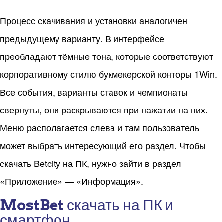
Процесс скачивания и установки аналогичен
предыдущему варианту. В интерфейсе
преобладают тёмные тона, которые соответствуют
корпоративному стилю букмекерской конторы 1Win.
Все события, варианты ставок и чемпионаты
свернуты, они раскрываются при нажатии на них.
Меню располагается слева и там пользователь
может выбрать интересующий его раздел. Чтобы
скачать Betcity на ПК, нужно зайти в раздел
«Приложение» — «Информация».
MostBet скачать на ПК и
смартфон