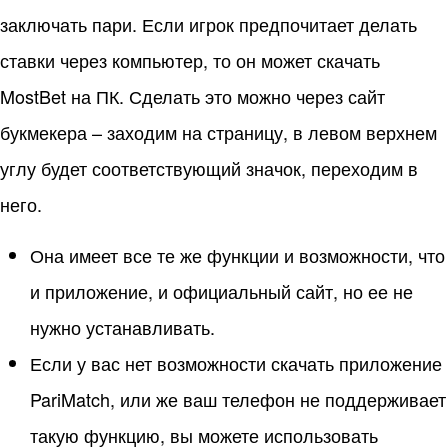
заключать пари. Если игрок предпочитает делать
ставки через компьютер, то он может скачать
MostBet на ПК. Сделать это можно через сайт
букмекера – заходим на страницу, в левом верхнем
углу будет соответствующий значок, переходим в
него.
Она имеет все те же функции и возможности, что
и приложение, и официальный сайт, но ее не
нужно устанавливать.
Если у вас нет возможности скачать приложение
PariMatch, или же ваш телефон не поддерживает
такую функцию, вы можете использовать