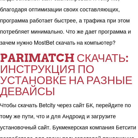
благодаря оптимизации своих составляющих,
программа работает быстрее, а трафика при этом
потребляет минимально. Что же дает программа и
зачем нужно MostBet скачать на компьютер?
PARIMATCH СКАЧАТЬ:
ИНСТРУКЦИЯ ПО
УСТАНОВКЕ НА РАЗНЫЕ
ДЕВАЙСЫ
Чтобы скачать Betcity через сайт БК, перейдите по
тому же пути, что и для Андроид и загрузите
установочный сайт. Букмекерская компания Бетсити