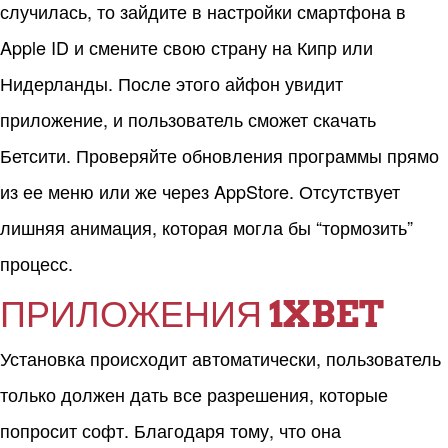
случилась, то зайдите в настройки смартфона в
Apple ID и смените свою страну на Кипр или
Нидерланды. После этого айфон увидит
приложение, и пользователь сможет скачать
Бетсити. Проверяйте обновления программы прямо
из ее меню или же через AppStore. Отсутствует
лишняя анимация, которая могла бы “тормозить”
процесс.
ПРИЛОЖЕНИЯ 1XBET
Установка происходит автоматически, пользователь
только должен дать все разрешения, которые
попросит софт. Благодаря тому, что она