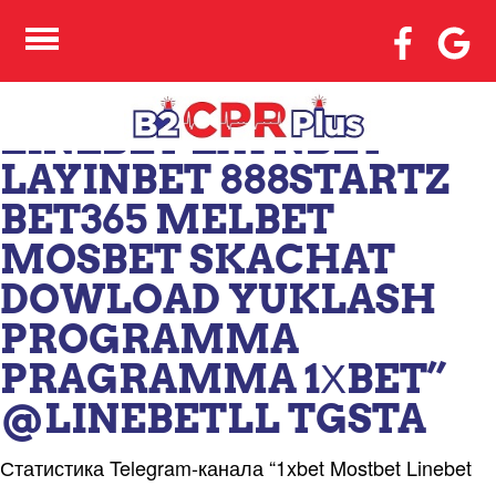
СТАТИСТИКА
TELEGRAM-КАНАЛА
“1XBET MOSTBET
LINEBET LAYNBET
LAYINBET 888STARTZ
BET365 MELBET
MOSBET SKACHAT
DOWLOAD YUKLASH
PROGRAMMA
PRAGRAMMA 1ХBET”
@LINEBETLL TGSTA
Статистика Telegram-канала “1xbet Mostbet Linebet