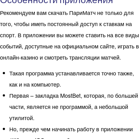
Рекомендуем вам скачать ПариМатч не только для
того, чтобы иметь постоянный доступ к ставкам на
спорт. В приложении вы можете ставить на все виды
событий, доступные на официальном сайте, играть в
онлайн-казино и смотреть трансляции матчей.
Такая программа устанавливается точно также,
как и на компьютер.
Первая – закладка MostBet, которая, по большей
части, является не программой, а небольшой
утилитой.
Но, прежде чем начинать работу в приложении