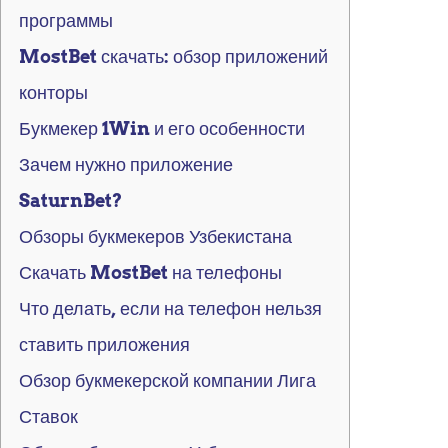
программы
MostBet скачать: обзор приложений
конторы
Букмекер 1Win и его особенности
Зачем нужно приложение
SaturnBet?
Обзоры букмекеров Узбекистана
Скачать MostBet на телефоны
Что делать, если на телефон нельзя
ставить приложения
Обзор букмекерской компании Лига
Ставок