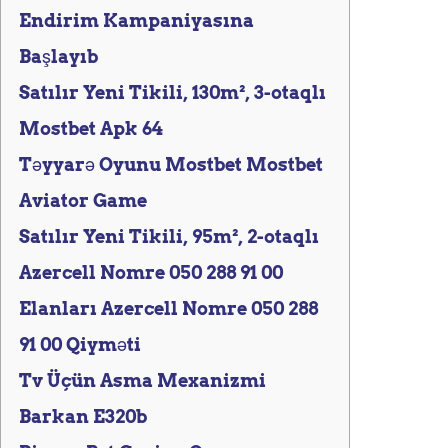
Endirim Kampaniyasına
Başlayıb
Satılır Yeni Tikili, 130m², 3-otaqlı
Mostbet Apk 64
Təyyarə Oyunu Mostbet Mostbet
Aviator Game
Satılır Yeni Tikili, 95m², 2-otaqlı
Azercell Nomre 050 288 91 00
Elanları Azercell Nomre 050 288
91 00 Qiyməti
Tv Üçün Asma Mexanizmi
Barkan E320b