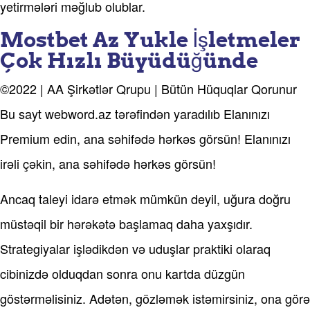
yetirmələri məğlub olublar.
Mostbet Az Yukle İşletmeler
Çok Hızlı Büyüdüğünde
©2022 | AA Şirkətlər Qrupu | Bütün Hüquqlar Qorunur
Bu sayt webword.az tərəfindən yaradılıb Elanınızı
Premium edin, ana səhifədə hərkəs görsün! Elanınızı
irəli çəkin, ana səhifədə hərkəs görsün!
Ancaq taleyi idarə etmək mümkün deyil, uğura doğru
müstəqil bir hərəkətə başlamaq daha yaxşıdır.
Strategiyalar işlədikdən və uduşlar praktiki olaraq
cibinizdə olduqdan sonra onu kartda düzgün
göstərməlisiniz. Adətən, gözləmək istəmirsiniz, ona görə