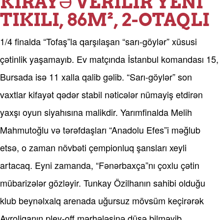
KIRAYƏ VERILIR YENI
TIKILI, 86M², 2-OTAQLI
1/4 finalda “Tofaş”la qarşılaşan “sarı-göylər” xüsusi
çətinlik yaşamayıb. Ev matçında İstanbul komandası 15,
Bursada isə 11 xalla qalib gəlib. “Sarı-göylər” son
vaxtlar kifayət qədər stabil nəticələr nümayiş etdirən
yaxşı oyun siyahısına malikdir. Yarımfinalda Melih
Mahmutoğlu və tərəfdaşları “Anadolu Efes”i məğlub
etsə, o zaman növbəti çempionluq şansları xeyli
artacaq. Eyni zamanda, “Fənərbaxça”nı çoxlu çətin
mübarizələr gözləyir. Tunkay Özilhanın sahibi olduğu
klub beynəlxalq arenada uğursuz mövsüm keçirərək
Avroliqanın pley-off mərhələsinə düşə bilməyib.