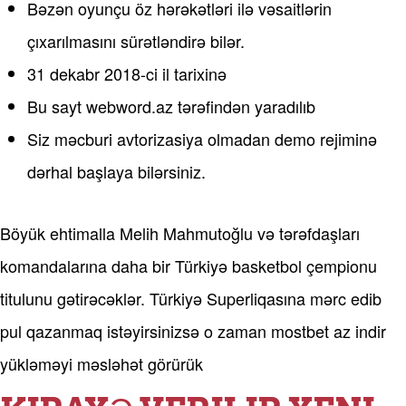
Bəzən oyunçu öz hərəkətləri ilə vəsaitlərin
çıxarılmasını sürətləndirə bilər.
31 dekabr 2018-ci il tarixinə
Bu sayt webword.az tərəfindən yaradılıb
Siz məcburi avtorizasiya olmadan demo rejiminə
dərhal başlaya bilərsiniz.
Böyük ehtimalla Melih Mahmutoğlu və tərəfdaşları
komandalarına daha bir Türkiyə basketbol çempionu
titulunu gətirəcəklər. Türkiyə Superliqasına mərc edib
pul qazanmaq istəyirsinizsə o zaman mostbet az indir
yükləməyi məsləhət görürük