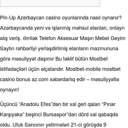
Pin-Up Azerbaycan casino oyunlarında nasıl oynanır?
Azərbaycanda yeni və işlənmiş məhsul elanları, onlayn
alış veriş. Əmlak Telefon Aksesuar Maşın Mebel Geyim
Saytın rəhbərliyi yerləşdirilmiş elanların məzmununa
görə məsuliyyət daşımır Bu təklif bütün Mostbet
istifadəçiləri üçün əlçatandır. Mostbet-mobile mostbet
casino bonus az.com xəbərdarlıq edir – məsuliyyətlə
oynayın!
Üçüncü “Anadolu Efes”dən bir xal geri qalan “Pınar
Karşıyaka” beşinci Bursaspor”dan dörd xal qabaqda
oldu. Ufuk Sarıcının yetirmələri 21-ci görüşdə 9