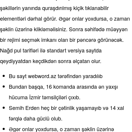
şəkillərin yanında quraşdırılmış kiçik tıklanabilir
elementləri dərhal görür. Əgər onlar yoxdursa, o zaman
şəklin üzərinə klikləməlisiniz. Sonra səhifədə müəyyən
bir rejimi seçmək imkanı olan bir pəncərə görünəcək.
Nağd pul tarifləri ilə standart versiya saytda
qeydiyyatdan keçdikdən sonra əlçatan olur.
Bu sayt webword.az tərəfindən yaradılıb
Bundan başqa, 16 komanda arasında ən yaxşı
hücuma İzmir təmsilçiləri çıxıb.
Semih Erden heç bir çətinlik yaşamayıb və 14 xal
fərqlə daha güclü olub.
Əgər onlar yoxdursa, o zaman şəklin üzərinə