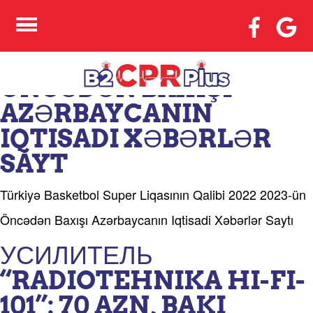
TÜRKIYƏ BASKETBOL
SUPER LIQASININ
QALIBI 2022 2023-ÜN
ÖNCƏDƏN BAXIŞI
AZƏRBAYCANIN
IQTISADI XƏBƏRLƏR
SAYT
Türkiyə Basketbol Super Liqasının Qalibi 2022 2023-ün
Öncədən Baxışı Azərbaycanın Iqtisadi Xəbərlər Saytı
УСИЛИТЕЛЬ
“RADIOTEHNIKA HI-FI-
101”: 70 AZN, BAKI