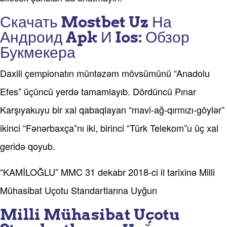
Скачать Mostbet Uz На
Андроид Apk И Ios: Обзор
Букмекера
Daxili çempionatın müntəzəm mövsümünü “Anadolu
Efes” üçüncü yerdə tamamlayıb. Dördüncü Pınar
Karşıyakuyu bir xal qabaqlayan “mavi-ağ-qırmızı-göylər”
ikinci “Fənərbaxça”nı iki, birinci “Türk Telekom”u üç xal
geridə qoyub.
“KAMİLOĞLU” MMC 31 dekabr 2018-ci il tarixinə Milli
Mühasibat Uçotu Standartlarına Uyğun
Milli Mühasibat Uçotu