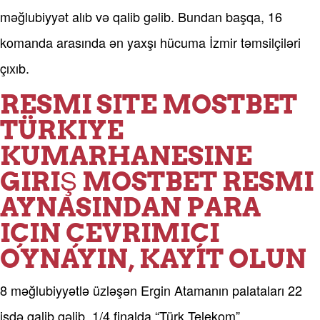
məğlubiyyət alıb və qalib gəlib. Bundan başqa, 16
komanda arasında ən yaxşı hücuma İzmir təmsilçiləri
çıxıb.
RESMI SITE MOSTBET
TÜRKIYE
KUMARHANESINE
GIRIŞ MOSTBET RESMI
AYNASINDAN PARA
IÇIN ÇEVRIMIÇI
OYNAYIN, KAYIT OLUN
8 məğlubiyyətlə üzləşən Ergin Atamanın palataları 22
işdə qalib gəlib. 1/4 finalda “Türk Telekom”