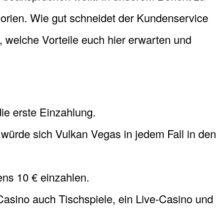
gorien. Wie gut schneidet der Kundenservice
, welche Vorteile euch hier erwarten und
ie erste Einzahlung.
würde sich Vulkan Vegas in jedem Fall in den
ns 10 € einzahlen.
asino auch Tischspiele, ein Live-Casino und