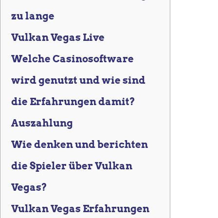
zu lange
Vulkan Vegas Live
Welche Casinosoftware
wird genutzt und wie sind
die Erfahrungen damit?
Auszahlung
Wie denken und berichten
die Spieler über Vulkan
Vegas?
Vulkan Vegas Erfahrungen