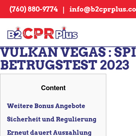
VULKAN VEGAS ERF
|
(760) 880-9774
info@b2cprplus.c
BEWERTUN
Vulkan Vegas Erfahrungen 2023 Testbericht 
VULKAN VEGAS ️: S
BETRUGSTEST 2023
Content
Weitere Bonus Angebote
Sicherheit und Regulierung
Erneut dauert Auszahlung