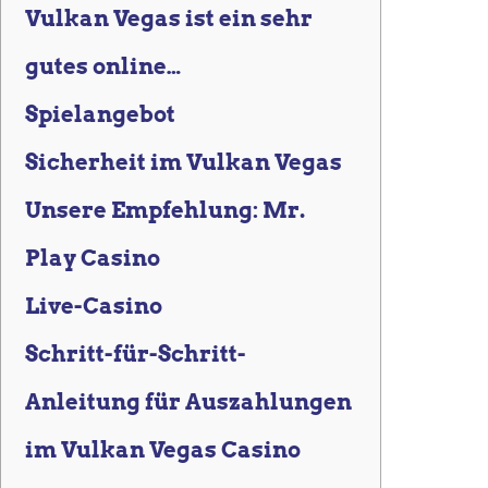
Vulkan Vegas ist ein sehr
gutes online…
Spielangebot
Sicherheit im Vulkan Vegas
Unsere Empfehlung: Mr.
Play Casino
Live-Casino
Schritt-für-Schritt-
Anleitung für Auszahlungen
im Vulkan Vegas Casino