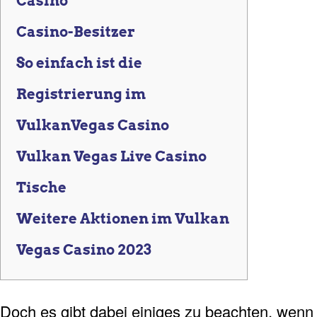
Casino
Casino-Besitzer
So einfach ist die
Registrierung im
VulkanVegas Casino
Vulkan Vegas Live Casino
Tische
Weitere Aktionen im Vulkan
Vegas Casino 2023
Doch es gibt dabei einiges zu beachten, wenn