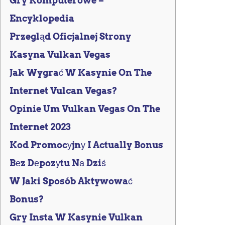
Gry Komputerowe –
Encyklopedia
Przegląd Oficjalnej Strony
Kasyna Vulkan Vegas
Jak Wygrać W Kasynie On The
Internet Vulcan Vegas?
Opinie Um Vulkan Vegas On The
Internet 2023
Kod Promocуjnу I Actually Bonus
Bеz Dеpozуtu Nа Dziś
W Jaki Sposób Aktywować
Bonus?
Gry Insta W Kasynie Vulkan