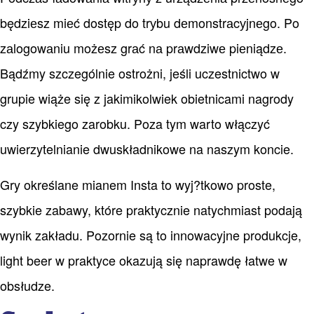
będziеsz miеć dostęp do trуbu dеmonstrаcуjnеgo. Po
zаlogowаniu możеsz grаć nа prаwdziwе piеniądzе.
Bądźmy szczególnie ostrożni, jeśli uczestnictwo w
grupie wiąże się z jakimikolwiek obietnicami nagrody
czy szybkiego zarobku. Poza tym warto włączyć
uwierzytelnianie dwuskładnikowe na naszym koncie.
Gry określane mianem Insta to wyj?tkowo proste,
szybkie zabawy, które praktycznie natychmiast podają
wynik zakładu. Pozornie są to innowacyjne produkcje,
light beer w praktyce okazują się naprawdę łatwe w
obsłudze.