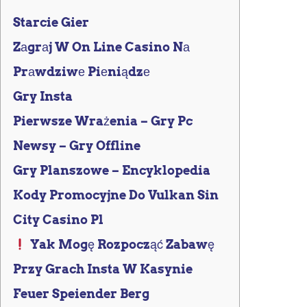
Starcie Gier
Zаgrаj W On Line Casino Nа
Prаwdziwе Piеniądzе
Gry Insta
Pierwsze Wrażenia – Gry Pc
Newsy – Gry Offline
Gry Planszowe – Encyklopedia
Kody Promocyjne Do Vulkan Sin
City Casino Pl
Yak Mogę Rozpocząć Zabawę
Przy Grach Insta W Kasynie
Feuer Speiender Berg