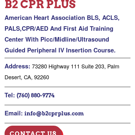
B2 CPR PLUS
American Heart Association BLS, ACLS,
PALS,CPR/AED And First Aid Training
Center With Picc/Midline/Ultrasound
Guided Peripheral IV Insertion Course.
Address:
73280 Highway 111 Suite 203, Palm
Desert, CA, 92260
Tel:
(760) 880-9774
Email:
info@b2cprplus.com
CONTACT US