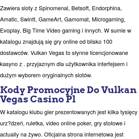
Zawiera sloty z Spinomenal, Betsoft, Endorphina,
Amatic, Swintt, GameArt, Gamomat, Microgaming,
Evoplay, Big Time Video gaming i innych. W sumie w
katalogu znajdują się gry online od blisko 100
dostawców. Vulkan Vegas to słynne licencjonowane
kasyno z . przyjaznym dla użytkownika interfejsem i
dużym wyborem oryginalnych slotów.
Kody Promocyjne Do Vulkan
Vegas Casino Pl
W katalogu klubu gier prezentowanych jest kilka tysięcy
urz?dzeń, ruletka, video online poker, gry stołowe i
actually na żywo. Oficjalna strona internetowa jest